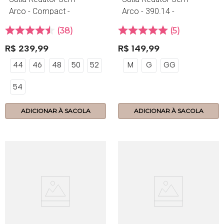
Arco - Compact -
Arco - 390.14 -
06.17 - Nozes
Tecno - Maquiato
38
5
R$
239
,
99
R$
149
,
99
44
46
48
50
52
M
G
GG
54
ADICIONAR À SACOLA
ADICIONAR À SACOLA