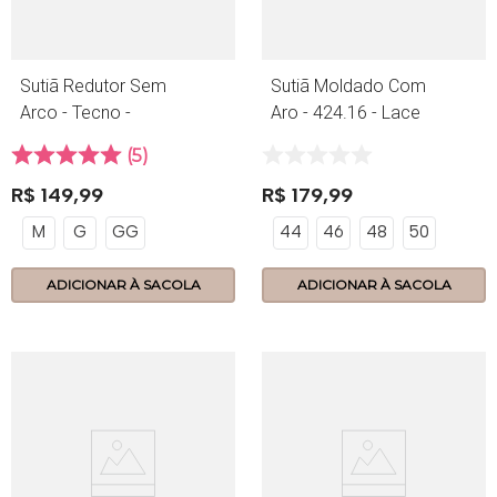
Sutiã Redutor Sem
Sutiã Moldado Com
Arco - Tecno -
Aro - 424.16 - Lace
390.14 - Base
Power - Nozes
5
R$
149
,
99
R$
179
,
99
M
G
GG
44
46
48
50
ADICIONAR À SACOLA
ADICIONAR À SACOLA