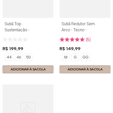
Sutiã Top
Sutiã Redutor Sem
Sustentação -
Arco - Tecno -
424.14 - Lace
390.14 - Preto
5
Power - Maquiato
R$
199
,
99
R$
149
,
99
44
46
50
M
G
GG
ADICIONAR À SACOLA
ADICIONAR À SACOLA