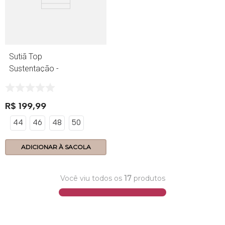
Sutiã Top
Sustentação -
424.14 - Lace
Power - Nozes
R$
199
,
99
44
46
48
50
ADICIONAR À SACOLA
Você viu todos os
17
produtos