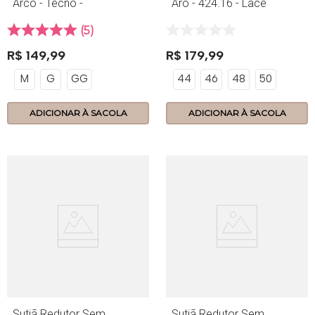
Arco - Tecno -
Aro - 424.16 - Lace
390.14 - Nozes
Power - Maquiato
5
R$
149
,
99
R$
179
,
99
M
G
GG
44
46
48
50
ADICIONAR À SACOLA
ADICIONAR À SACOLA
Sutiã Redutor Sem
Sutiã Redutor Sem