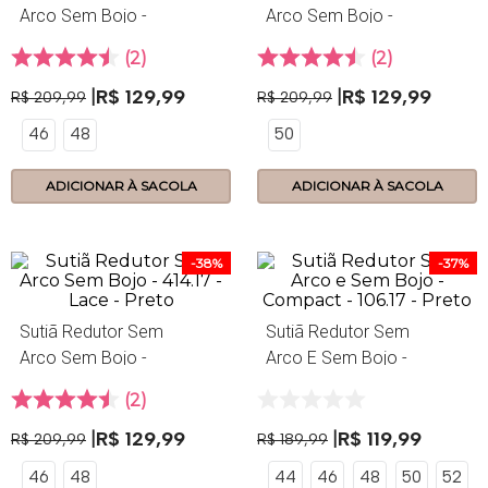
Arco Sem Bojo -
Arco Sem Bojo -
414.17 - Lace -
414.17 - Lace -
2
2
Branco
Maquiato
R$
129
,
99
R$
129
,
99
R$
209
,
99
R$
209
,
99
46
48
50
ADICIONAR À SACOLA
ADICIONAR À SACOLA
-
38%
-
37%
Sutiã Redutor Sem
Sutiã Redutor Sem
Arco Sem Bojo -
Arco E Sem Bojo -
414.17 - Lace -
Compact - 106.17 -
2
Preto
Preto
R$
129
,
99
R$
119
,
99
R$
209
,
99
R$
189
,
99
46
48
44
46
48
50
52