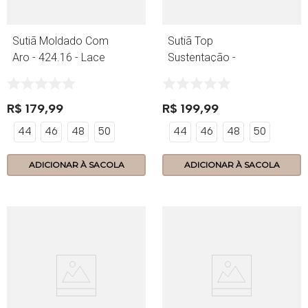
Sutiã Moldado Com
Sutiã Top
Aro - 424.16 - Lace
Sustentação -
Power - Preto
424.14 - Lace
Power - Preto
R$
179
,
99
R$
199
,
99
44
46
48
50
44
46
48
50
ADICIONAR À SACOLA
ADICIONAR À SACOLA