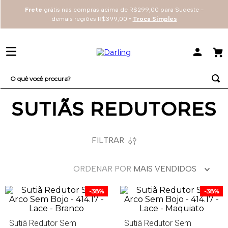
Frete
grátis nas compras acima de R$299,00 para Sudeste -
demais regiões R$399,00 •
Troca Simples
O quê você procura?
SUTIÃS REDUTORES
TERMOS MAIS BUSCADOS
1
º
sutiã
2
º
everyday
FILTRAR
3
º
arco
ORDENAR POR
MAIS VENDIDOS
4
º
renda
-
38%
-
38%
Sutiã Redutor Sem
Sutiã Redutor Sem