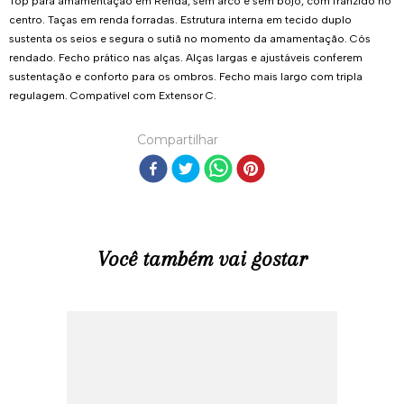
Top para amamentação em Renda, sem arco e sem bojo, com franzido no
centro. Taças em renda forradas. Estrutura interna em tecido duplo
sustenta os seios e segura o sutiã no momento da amamentação. Cós
rendado. Fecho prático nas alças. Alças largas e ajustáveis conferem
sustentação e conforto para os ombros. Fecho mais largo com tripla
regulagem. Compatível com Extensor C.
Compartilhar
Você também vai gostar