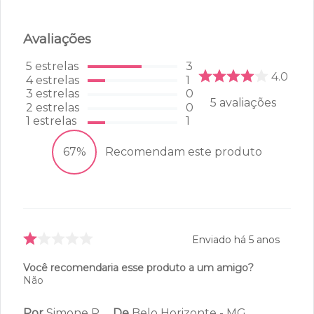
Avaliações
5
estrelas
3
4.0
4
estrelas
1
3
estrelas
0
5
avaliações
2
estrelas
0
1
estrelas
1
67%
Recomendam este produto
Enviado há
5 anos
Você recomendaria esse produto a um amigo?
Não
Por
Simone P.
De
Belo Horizonte - MG