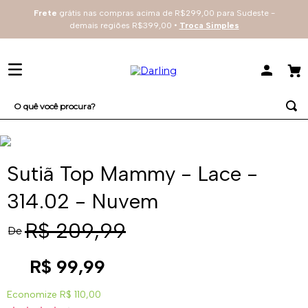
Frete
grátis nas compras acima de R$299,00 para Sudeste -
demais regiões R$399,00 •
Troca Simples
O quê você procura?
TERMOS MAIS BUSCADOS
1
º
sutiã
Sutiã Top Mammy - Lace -
2
º
everyday
314.02 - Nuvem
3
º
renda
R$
209
,
99
De
4
º
tecno
R$
99
,
99
Economize
R$ 110,00