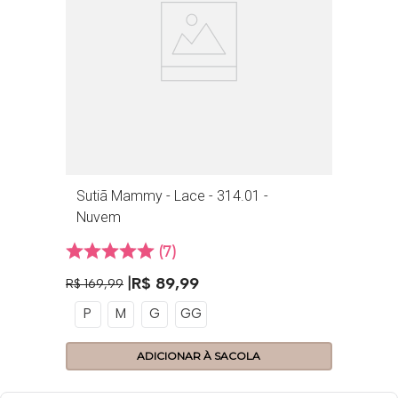
Sutiã Mammy - Lace - 314.01 -
Nuvem
7
R$
89
,
99
R$
169
,
99
P
M
G
GG
ADICIONAR À SACOLA