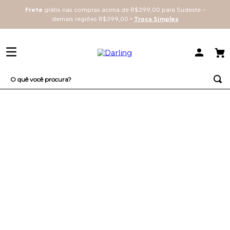
Frete
grátis nas compras acima de R$299,00 para Sudeste -
demais regiões R$399,00 •
Troca Simples
O quê você procura?
TERMOS MAIS BUSCADOS
1
º
sutiã
2
º
everyday
3
º
renda
4
º
tecno