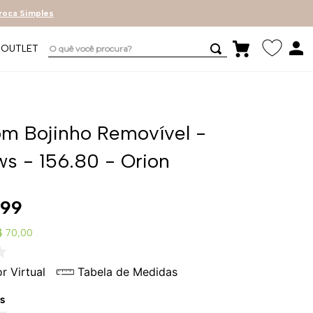
roca Simples
O quê você procura?
OUTLET
m Bojinho Removível -
s - 156.80 - Orion
99
$ 70,00
r Virtual
Tabela de Medidas
s