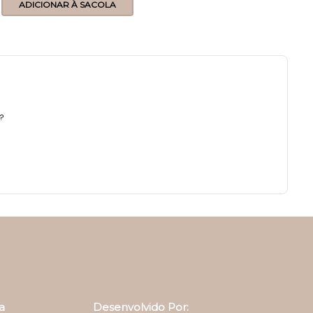
ADICIONAR À SACOLA
a?
a
Desenvolvido Por: