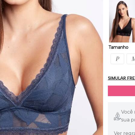
Tamanho
P
SIMULAR FR
Você 
sua p
Ver regr