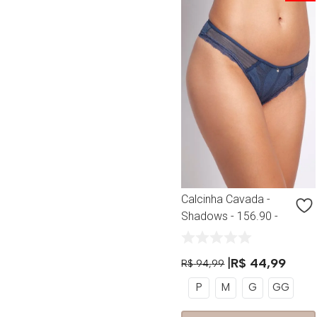
Calcinha Cavada -
Shadows - 156.90 -
Orion
R$
44
,
99
R$
94
,
99
P
M
G
GG