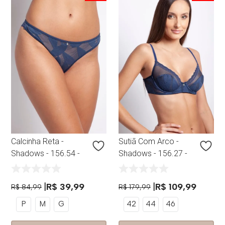
Calcinha Reta -
Sutiã Com Arco -
Shadows - 156.54 -
Shadows - 156.27 -
Orion
Orion
R$
39
,
99
R$
109
,
99
R$
84
,
99
R$
179
,
99
P
M
G
42
44
46