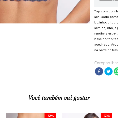
Top com bojinho
ser usado com
bojinho, o top 
sem bojinho, a 
rendinha estreit
base do top faz
acetinado. Arg
na parte de trás
Compartilhar
Você também vai gostar
-
53%
-
39%