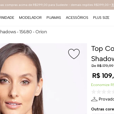
 nas compras acima de R$299,00 para Sudeste - demais regiões R$399,00 •
T
RNIDADE
MODELADOR
PIJAMAS
ACESSÓRIOS
PLUS SIZE
TERMOS MAIS BUSCADOS
adows - 156.80 - Orion
1
º
sutiã
2
º
everyday
Top Co
3
º
renda
Shadow
4
º
tecno
De
R$
179
,
99
5
º
preto
R$
109
,
6
º
bestbra
Economize
R
7
º
hot pants
Provado
8
º
compact
Outras core