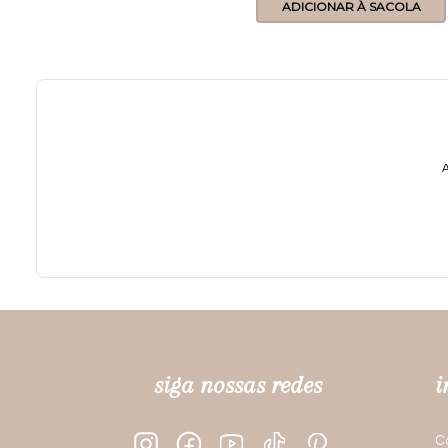
ADICIONAR À SACOLA
A
siga nossas redes
i
C