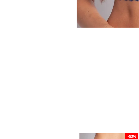
-
53%