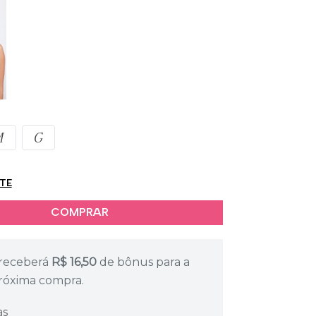
M
G
ETE
receberá
R$
16,50
de bônus para a
róxima compra.
as