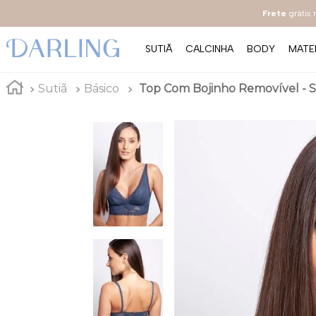
Frete
grátis
SUTIÃ
CALCINHA
BODY
MATE
Sutiã
Básico
Top Com Bojinho Removível - Sh