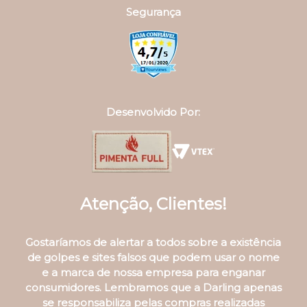
assine nossa newsletter
Fique por dentro das novidades e promoções da
Darling!
OK
institucional
Código de Barra
Nossas Lojas
Política de Troca
Troca Fácil
Politica de Privacidade
Termos e Condições