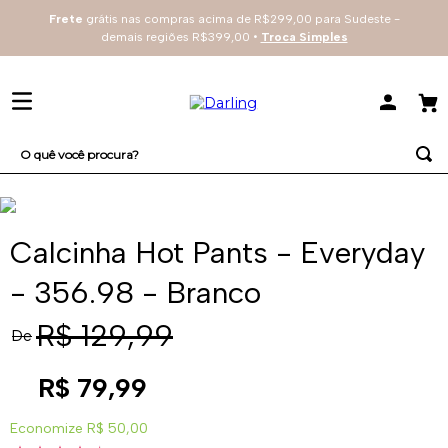
Frete
grátis nas compras acima de R$299,00 para Sudeste -
demais regiões R$399,00 •
Troca Simples
O quê você procura?
TERMOS MAIS BUSCADOS
1
º
sutiã
Calcinha Hot Pants - Everyday
2
º
everyday
- 356.98 - Branco
3
º
renda
R$
129
,
99
De
4
º
tecno
R$
79
,
99
Economize
R$ 50,00