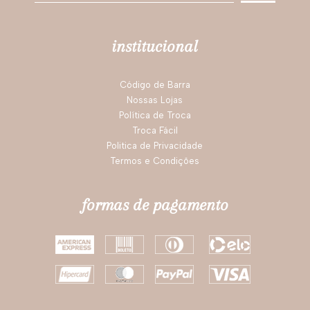
Ótimo
Você recomendaria esse produto a um amigo?
Sim
Por
Vera S.
De
Belo Horizonte - MG
1 - 3
de
3
ESCREVER AVALIAÇÃO
siga nossas redes