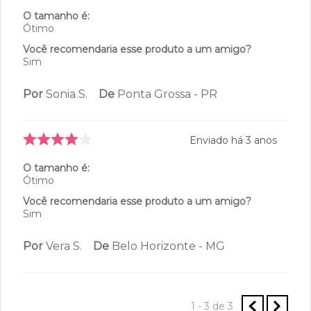
5
estrelas
1
4.5
4
estrelas
2
3
estrelas
0
3
avaliações
2
estrelas
0
1
estrelas
0
100%
Recomendam este produto
Enviado há
1 ano
O produto é bom, mas na primeira
lavada descosturou um pedacinho
O tamanho é:
Ótimo
Você recomendaria esse produto a um amigo?
Sim