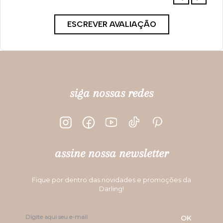
Por
Angela K.
De
Bauru - SP
Enviado há
1 ano
É seguro comprar produtos desta
marca
O tamanho é:
Ótimo
Você recomendaria esse produto a um amigo?
Sim
Por
Sonia S.
De
Ponta Grossa - PR
Enviado há
3 anos
O tamanho é: