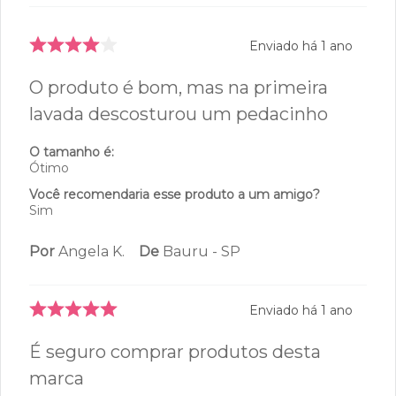
Calcinha Reta - Everyday -
356.55 - Branco
R$
54
,
99
R$
84
,
99
P
M
G
GG
ADICIONAR À SACOLA
Avaliações