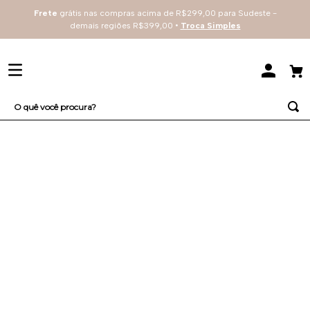
Frete
grátis nas compras acima de R$299,00 para Sudeste -
demais regiões R$399,00 •
Troca Simples
O quê você procura?
TERMOS MAIS BUSCADOS
1
º
sutiã
2
º
renda
3
º
everyday
4
º
arco