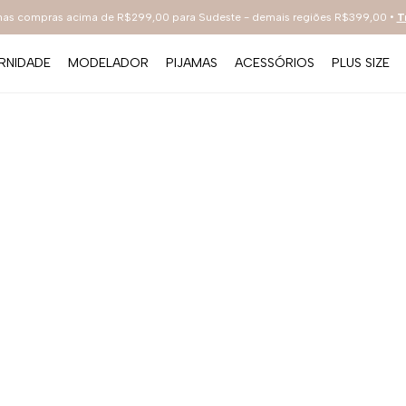
 nas compras acima de R$299,00 para Sudeste - demais regiões R$399,00 •
T
RNIDADE
MODELADOR
PIJAMAS
ACESSÓRIOS
PLUS SIZE
TERMOS MAIS BUSCADOS
1
º
sutiã
2
º
everyday
3
º
renda
4
º
tecno
5
º
preto
6
º
bestbra
7
º
hot pants
8
º
compact