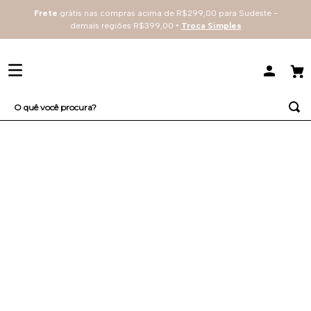
Frete
grátis nas compras acima de R$299,00 para Sudeste -
demais regiões R$399,00 •
Troca Simples
O quê você procura?
TERMOS MAIS BUSCADOS
1
º
sutiã
2
º
everyday
3
º
renda
4
º
tecno