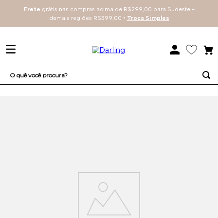
Frete
grátis nas compras acima de R$299,00 para Sudeste -
demais regiões R$399,00 •
Troca Simples
O quê você procura?
TERMOS MAIS BUSCADOS
1
º
sutiã
2
º
renda
3
º
everyday
4
º
arco