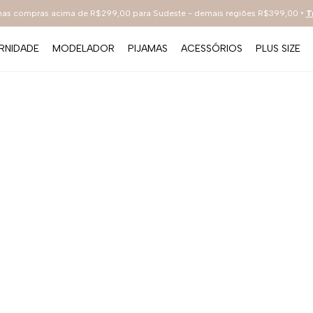
 nas compras acima de R$299,00 para Sudeste - demais regiões R$399,00 •
T
RNIDADE
MODELADOR
PIJAMAS
ACESSÓRIOS
PLUS SIZE
TERMOS MAIS BUSCADOS
1
º
sutiã
2
º
everyday
3
º
renda
4
º
tecno
5
º
preto
6
º
bestbra
7
º
hot pants
8
º
compact