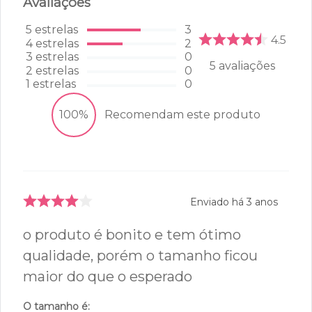
Avaliações
5
estrelas
3
4.5
4
estrelas
2
3
estrelas
0
5
avaliações
2
estrelas
0
1
estrelas
0
100%
Recomendam este produto
Enviado há
3 anos
o produto é bonito e tem ótimo
qualidade, porém o tamanho ficou
maior do que o esperado
O tamanho é: