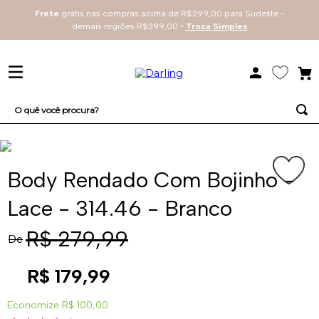
Frete
grátis nas compras acima de R$299,00 para Sudeste -
demais regiões R$399,00 •
Troca Simples
O quê você procura?
TERMOS MAIS BUSCADOS
1
º
sutiã
Body Rendado Com Bojinho -
2
º
everyday
Lace - 314.46 - Branco
3
º
renda
R$
279
,
99
De
4
º
tecno
R$
179
,
99
Economize
R$ 100,00