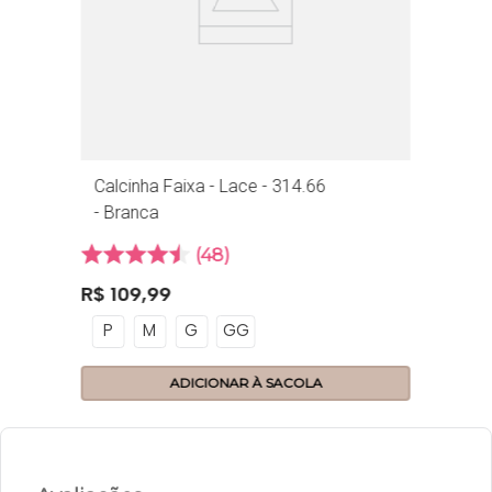
Calcinha Faixa - Lace - 314.66
- Branca
48
R$
109
,
99
P
M
G
GG
ADICIONAR À SACOLA