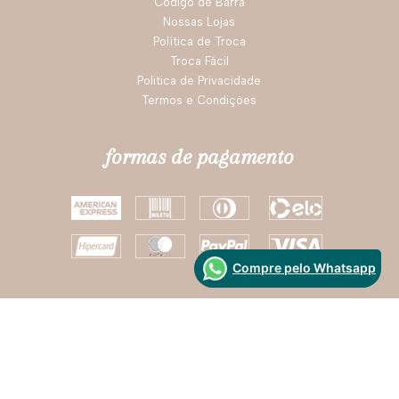
Código de Barra
Nossas Lojas
Política de Troca
Troca Fácil
Politica de Privacidade
Termos e Condições
formas de pagamento
Compre pelo Whatsapp
Segurança