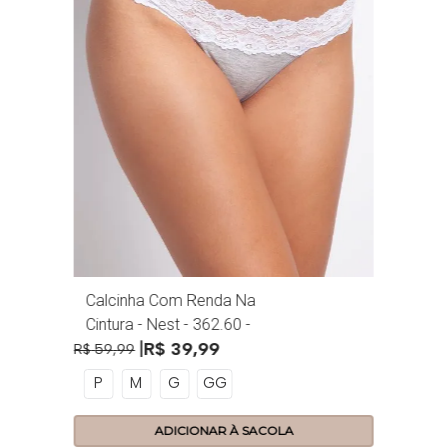
Calcinha Com Renda Na
Cintura - Nest - 362.60 -
R$
39
,
99
Nuvem
R$
59
,
99
P
M
G
GG
ADICIONAR À SACOLA