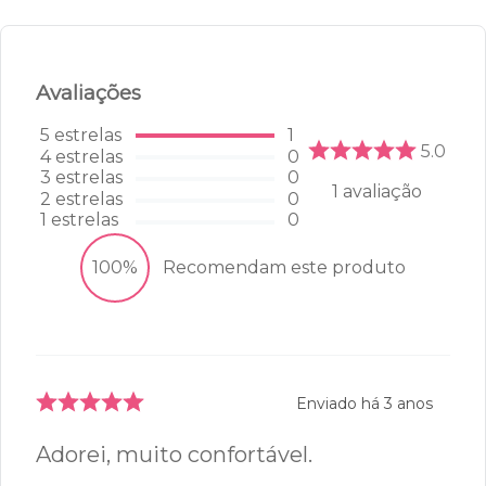
Avaliações
5
estrelas
1
5.0
4
estrelas
0
3
estrelas
0
1
avaliação
2
estrelas
0
1
estrelas
0
100%
Recomendam este produto
Enviado há
3 anos
Adorei, muito confortável.