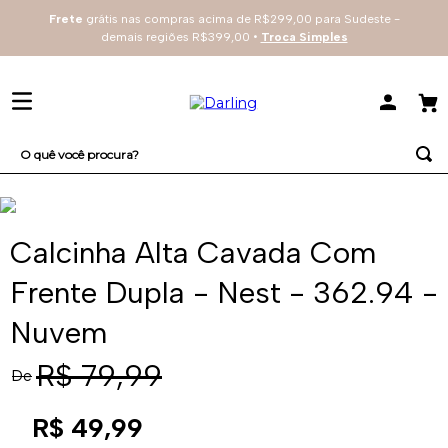
Frete
grátis nas compras acima de R$299,00 para Sudeste -
demais regiões R$399,00 •
Troca Simples
O quê você procura?
TERMOS MAIS BUSCADOS
1
º
sutiã
Calcinha Alta Cavada Com
2
º
everyday
Frente Dupla - Nest - 362.94 -
3
º
renda
Nuvem
4
º
tecno
R$
79
,
99
De
R$
49
,
99