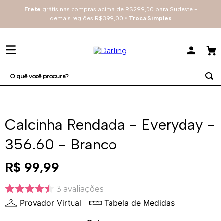
Frete
grátis nas compras acima de R$299,00 para Sudeste -
demais regiões R$399,00 •
Troca Simples
O quê você procura?
TERMOS MAIS BUSCADOS
1
º
sutiã
Calcinha Rendada - Everyday -
2
º
everyday
356.60 - Branco
3
º
renda
R$
99
,
99
4
º
tecno
3
avaliações
Provador Virtual
Tabela de Medidas