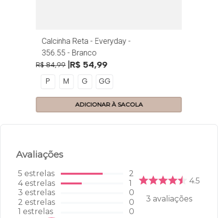
Calcinha Reta - Everyday -
356.55 - Branco
R$
54
,
99
R$
84
,
99
P
M
G
GG
ADICIONAR À SACOLA
Avaliações
5
estrelas
2
4.5
4
estrelas
1
3
estrelas
0