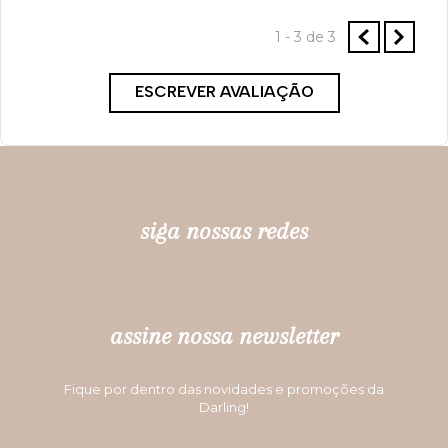
Por
Gislei A.
De
Quintão - RS
1 - 3
de
3
ESCREVER AVALIAÇÃO
siga nossas redes
assine nossa newsletter
Fique por dentro das novidades e promoções da