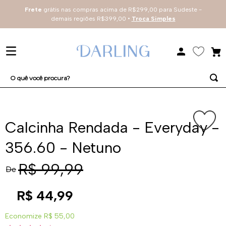
Frete
grátis nas compras acima de R$299,00 para Sudeste -
demais regiões R$399,00 •
Troca Simples
O quê você procura?
TERMOS MAIS BUSCADOS
1
º
sutiã
Calcinha Rendada - Everyday -
2
º
everyday
356.60 - Netuno
3
º
renda
R$
99
,
99
De
4
º
tecno
R$
44
,
99
Economize
R$ 55,00