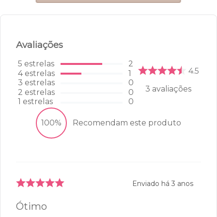
Sutiã Ampla Cobertura -
Everyday - 356.29 - Netuno
6
R$
139
,
99
R$
209
,
99
42
44
46
48
ADICIONAR À SACOLA
Avaliações