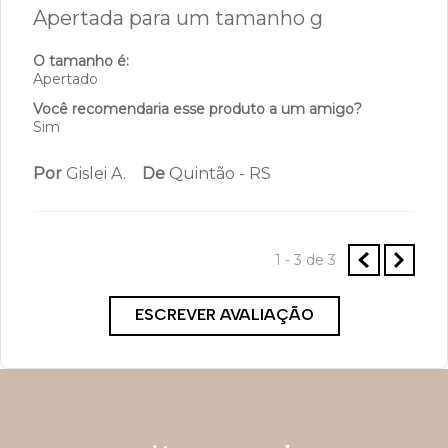
Por
Laildes S.
De
Salvador - BA
Enviado há
4 anos
O tamanho é:
Apertado
Você recomendaria esse produto a um amigo?
Sim
Por
Antonio M.
De
São Paulo - SP
Enviado há
4 anos
Apertada para um tamanho g
O tamanho é:
Apertado