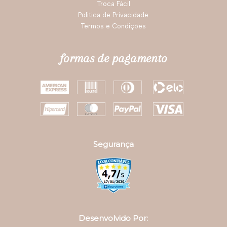
assine nossa newsletter
Fique por dentro das novidades e promoções da
Darling!
OK
institucional
Código de Barra
Nossas Lojas
Política de Troca
Troca Fácil
Politica de Privacidade
Termos e Condições