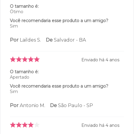
5
estrelas
2
4.5
4
estrelas
1
3
estrelas
0
3
avaliações
2
estrelas
0
1
estrelas
0
100%
Recomendam este produto
Enviado há
3 anos
Ótimo
O tamanho é:
Ótimo
Você recomendaria esse produto a um amigo?
Sim