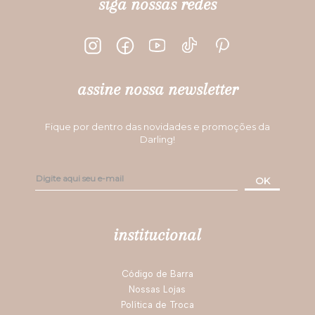
Você recomendaria esse produto a um amigo?
Sim
Por
Gislei A.
De
Quintão - RS
1 - 3
de
3
ESCREVER AVALIAÇÃO
siga nossas redes