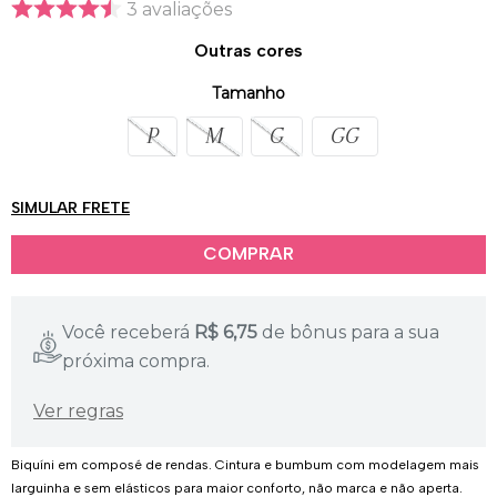
3
avaliações
Provador Virtual
Tabela de Medidas
Outras cores
Tamanho
P
M
G
GG
SIMULAR FRETE
Você receberá
R$
6,75
de bônus para a sua
próxima compra.
Ver regras