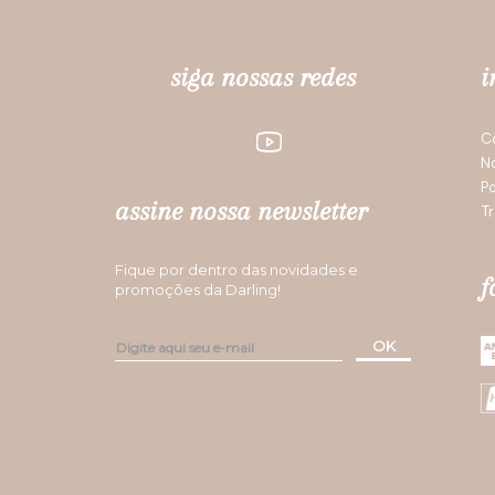
siga nossas redes
i
C
N
Po
assine nossa newsletter
Tr
Fique por dentro das novidades e
f
promoções da Darling!
OK