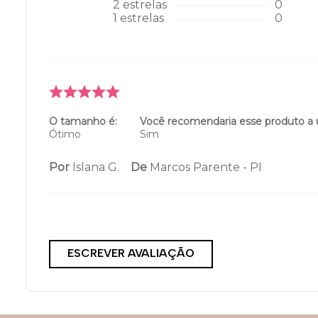
2
estrelas
0
1
estrelas
0
O tamanho é:
Você recomendaria esse produto a
Ótimo
Sim
Por
Islana G.
De
Marcos Parente - PI
ESCREVER AVALIAÇÃO