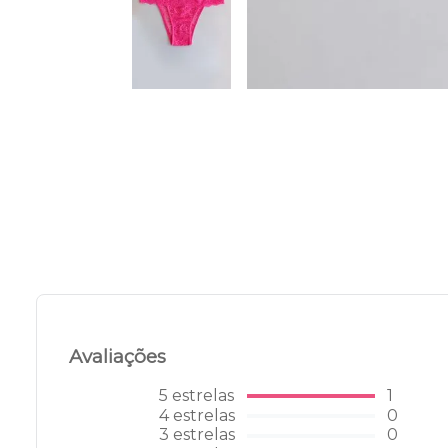
Avaliações
5
estrelas
1
4
estrelas
0
3
estrelas
0