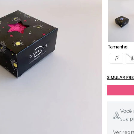
Tamanho
P
SIMULAR FR
Você 
sua p
Ver regr