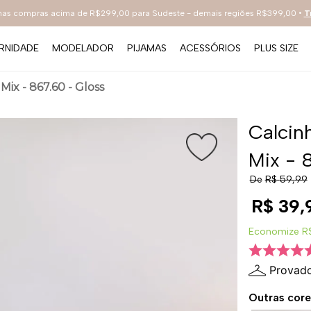
 nas compras acima de R$299,00 para Sudeste - demais regiões R$399,00 •
T
RNIDADE
MODELADOR
PIJAMAS
ACESSÓRIOS
PLUS SIZE
TERMOS MAIS BUSCADOS
ix - 867.60 - Gloss
1
º
sutiã
2
º
everyday
Calcin
3
º
renda
Mix - 
4
º
tecno
De
R$
59
,
99
5
º
preto
R$
39
,
6
º
bestbra
Economize
R
7
º
hot pants
Provado
8
º
compact
Outras core