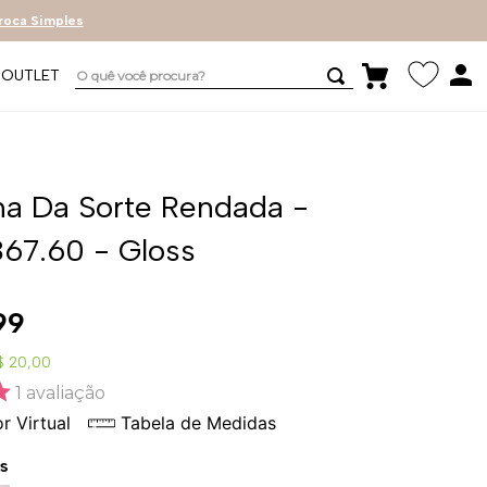
roca Simples
O quê você procura?
OUTLET
ha Da Sorte Rendada -
867.60 - Gloss
99
$ 20,00
1
avaliação
r Virtual
Tabela de Medidas
s