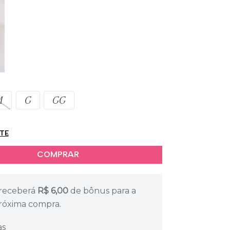
M
G
GG
ETE
receberá
R$
6,00
de bônus para a
róxima compra.
as