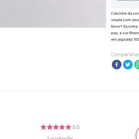
Calcinha da so
virada com uma
Novo? Escolha: 
paz, a cor Bran
em algodão 10
Compartilhar
5.0
1
avaliação