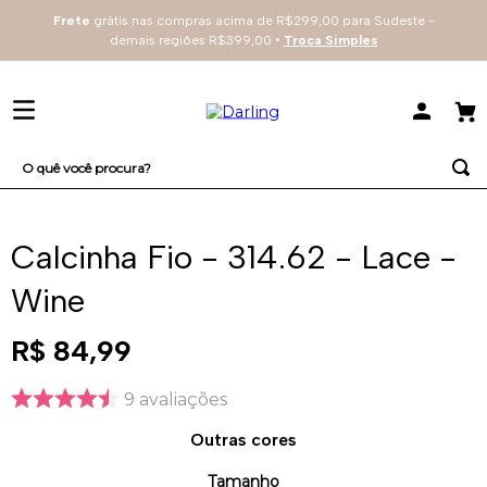
Frete
grátis nas compras acima de R$299,00 para Sudeste -
demais regiões R$399,00 •
Troca Simples
O quê você procura?
TERMOS MAIS BUSCADOS
Calcinha Fio - 314.62 - Lace -
1
º
sutiã
Wine
2
º
renda
3
º
everyday
R$
84
,
99
4
º
arco
9
avaliações
Provador Virtual
Tabela de Medidas
Outras cores