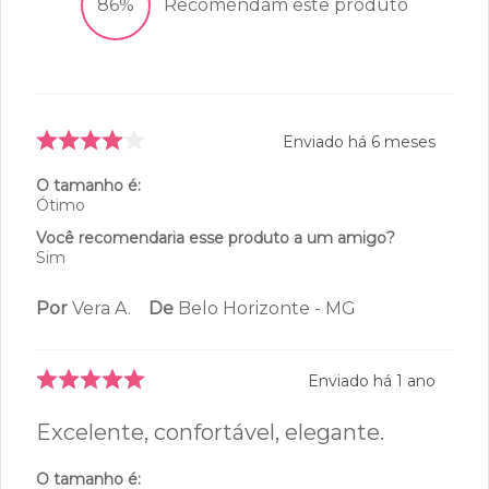
3
estrelas
0
9
avaliações
2
estrelas
0
1
estrelas
1
86%
Recomendam este produto
Enviado há
6 meses
O tamanho é:
Ótimo
Você recomendaria esse produto a um amigo?
Sim
Por
Vera A.
De
Belo Horizonte - MG
Enviado há
1 ano