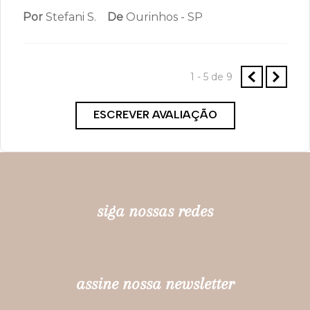
Apertado
Você recomendaria esse produto a um amigo?
Não
Por
Stefani S.
De
Ourinhos - SP
1 - 5
de
9
ESCREVER AVALIAÇÃO
siga nossas redes