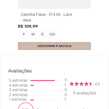
Calcinha Faixa - 314.66 - Lace
- Wine
48
R$
109
,
99
P
M
G
GG
ADICIONAR À SACOLA
Avaliações
5
estrelas
7
4.5
4
estrelas
1