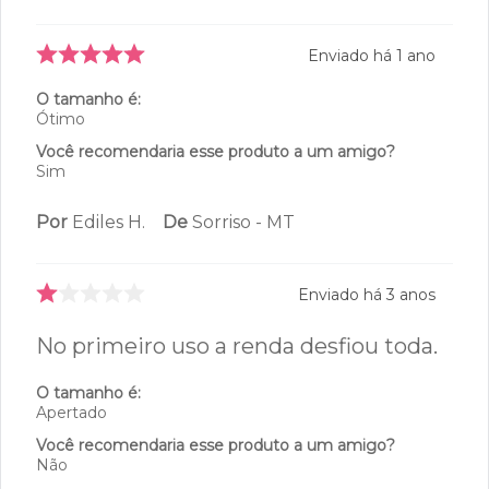
Sim
Por
Silvia
De
São Paulo - SP
Enviado há
1 ano
O tamanho é:
Ótimo
Você recomendaria esse produto a um amigo?
Sim
Por
Ediles H.
De
Sorriso - MT
Enviado há
3 anos
No primeiro uso a renda desfiou toda.
O tamanho é: