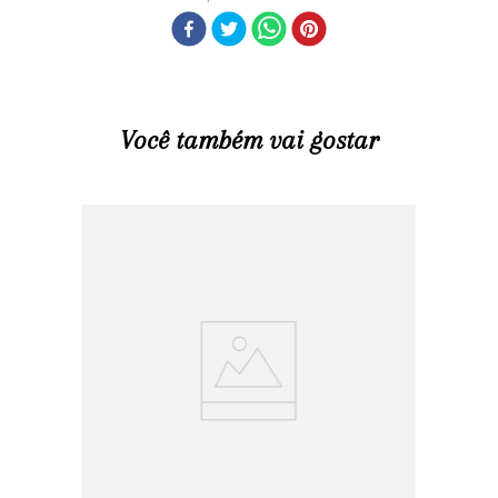
Compartilhar
Você também vai gostar
R