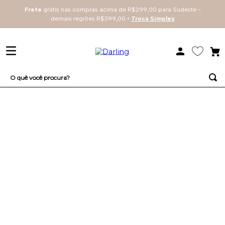
Frete
grátis nas compras acima de R$299,00 para Sudeste -
demais regiões R$399,00 •
Troca Simples
O quê você procura?
TERMOS MAIS BUSCADOS
1
º
sutiã
2
º
everyday
3
º
renda
4
º
tecno