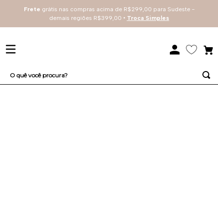
Frete
grátis nas compras acima de R$299,00 para Sudeste -
demais regiões R$399,00 •
Troca Simples
O quê você procura?
TERMOS MAIS BUSCADOS
1
º
sutiã
2
º
renda
3
º
everyday
4
º
arco