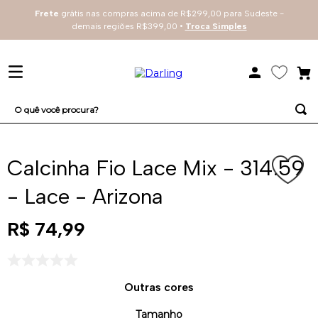
Frete
grátis nas compras acima de R$299,00 para Sudeste -
demais regiões R$399,00 •
Troca Simples
O quê você procura?
TERMOS MAIS BUSCADOS
Calcinha Fio Lace Mix - 314.59
1
º
sutiã
- Lace - Arizona
2
º
everyday
3
º
renda
R$
74
,
99
4
º
tecno
Outras cores
Tamanho