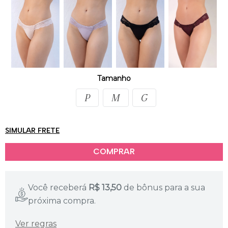
Outras cores
Tamanho
P
M
G
SIMULAR FRETE
Você receberá
R$
13,50
de bônus para a sua
próxima compra.