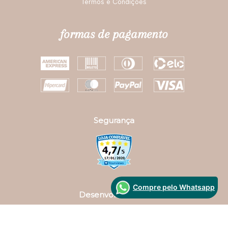
Fique por dentro das novidades e promoções da
Darling!
OK
institucional
Código de Barra
Nossas Lojas
Política de Troca
Troca Fácil
Politica de Privacidade
Termos e Condições
Compre pelo Whatsapp
formas de pagamento