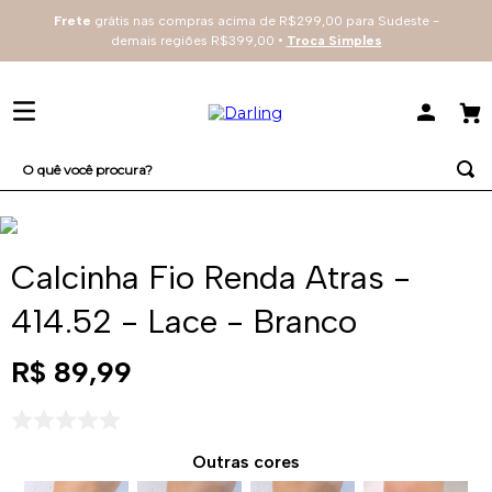
Frete
grátis nas compras acima de R$299,00 para Sudeste -
demais regiões R$399,00 •
Troca Simples
O quê você procura?
TERMOS MAIS BUSCADOS
1
º
sutiã
Calcinha Fio Renda Atras -
2
º
everyday
414.52 - Lace - Branco
3
º
renda
R$
89
,
99
4
º
tecno
Provador Virtual
Tabela de Medidas