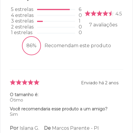
5
estrelas
6
4.5
4
estrelas
0
3
estrelas
1
7
avaliações
2
estrelas
0
1
estrelas
0
86%
Recomendam este produto
Enviado há
2 anos
O tamanho é:
Ótimo
Você recomendaria esse produto a um amigo?
Sim
Por
Islana G.
De
Marcos Parente - PI