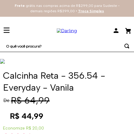
Frete
grátis nas compras acima de R$299,00 para Sudeste -
demais regiões R$399,00 •
Troca Simples
O quê você procura?
TERMOS MAIS BUSCADOS
1
º
sutiã
Calcinha Reta - 356.54 -
2
º
everyday
Everyday - Vanila
3
º
arco
R$
64
,
99
De
4
º
renda
R$
44
,
99
Economize
R$ 20,00