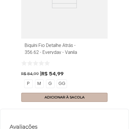
Biquíni Fio Detalhe Atrás -
356.62 - Everyday - Vanila
R$
54
,
99
R$
84
,
99
P
M
G
GG
ADICIONAR À SACOLA
Avaliações