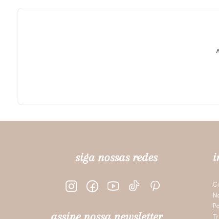
A
siga nossas redes
i
C
N
Po
assine nossa newsletter
Tr