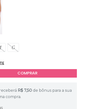
M
G
ETE
receberá
R$
7,50
de bônus para a sua
ma compra.
as