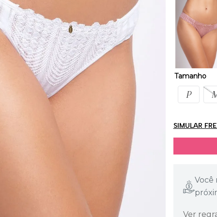
Tamanho
P
SIMULAR FR
Você 
próxi
Ver regr