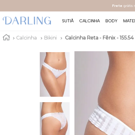
Frete
grátis
SUTIÃ
CALCINHA
BODY
MATE
Calcinha
Bikini
Calcinha Reta - Fênix - 155.54