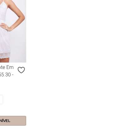
ote Em
55.30 -
G
NÍVEL