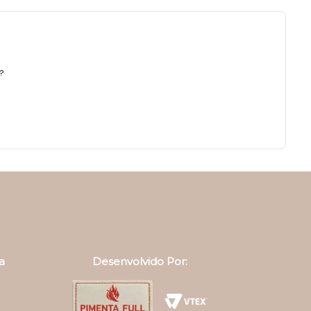
a?
a
Desenvolvido Por: