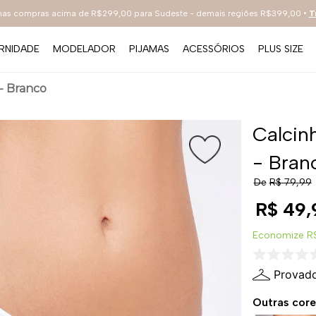
 nas compras acima de R$299,00 para Sudeste - demais regiões R$399,00 •
T
RNIDADE
MODELADOR
PIJAMAS
ACESSÓRIOS
PLUS SIZE
TERMOS MAIS BUSCADOS
 - Branco
1
º
sutiã
2
º
everyday
Calcin
3
º
renda
- Bran
4
º
tecno
De
R$
79
,
99
5
º
preto
R$
49
,
6
º
hot pants
Economize
R
7
º
bestbra
Provado
8
º
branco
Outras core