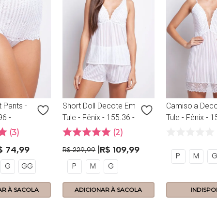
 Pants -
Short Doll Decote Em
Camisola Dec
96 -
Tule - Fênix - 155.36 -
Tule - Fênix - 1
Branco
Branco
3
2
$
74
,
99
R$
109
,
99
R$
229
,
99
P
M
G
GG
P
M
G
AR À SACOLA
ADICIONAR À SACOLA
INDISPO