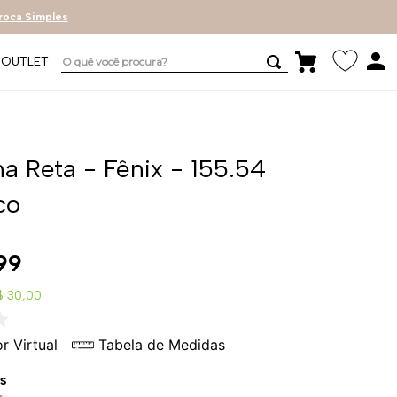
roca Simples
O quê você procura?
OUTLET
ha Reta - Fênix - 155.54
co
99
$ 30,00
r Virtual
Tabela de Medidas
s