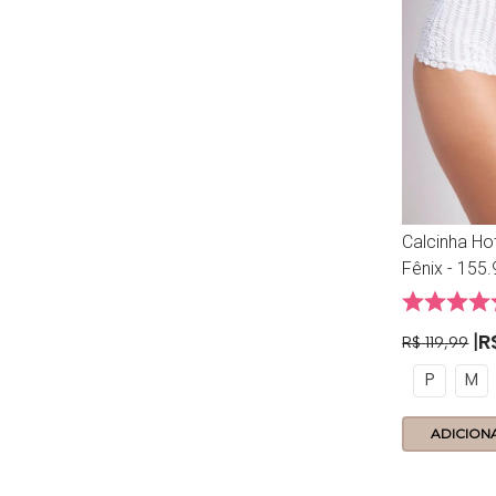
Calcinha Hot
Fênix - 155.
Branco
R
R$
119
,
99
P
M
ADICION