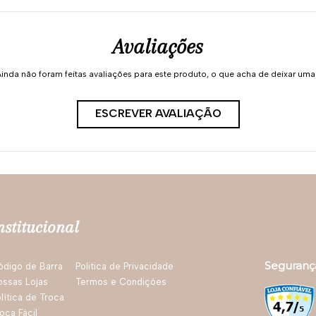
Avaliações
inda não foram feitas avaliações para este produto, o que acha de deixar um
ESCREVER AVALIAÇÃO
nstitucional
Seguranç
ódigo de Barra
Politica de Privacidade
ossas Lojas
Termos e Condições
lítica de Troca
oca Fácil