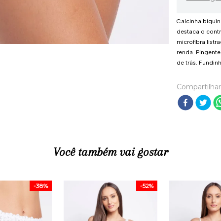
Calcinha biquín
destaca o contr
microfibra list
renda. Pingente
de trás. Fundi
Compartilhar
Você também vai gostar
-
38%
-
52%