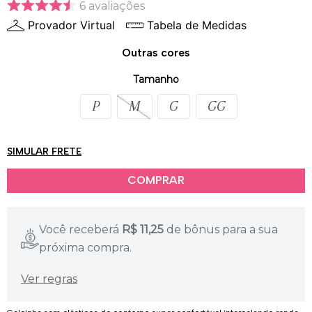
6
avaliações
Provador Virtual
Tabela de Medidas
Outras cores
Tamanho
P
M
G
GG
SIMULAR FRETE
Você receberá
R$
11,25
de bônus para a sua
próxima compra.
Ver regras