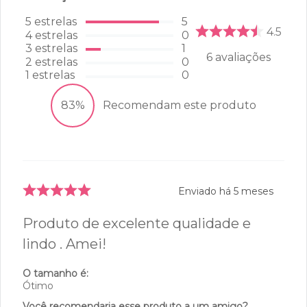
5
estrelas
5
4.5
4
estrelas
0
3
estrelas
1
6
avaliações
2
estrelas
0
1
estrelas
0
83%
Recomendam este produto
Enviado há
5 meses
Produto de excelente qualidade e
lindo . Amei!
O tamanho é:
Ótimo
Você recomendaria esse produto a um amigo?