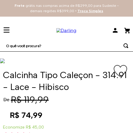
Frete
grátis nas compras acima de R$299,00 para Sudeste -
demais regiões R$399,00 •
Troca Simples
O quê você procura?
TERMOS MAIS BUSCADOS
1
º
sutiã
Calcinha Tipo Caleçon - 314.91
2
º
everyday
- Lace - Hibisco
3
º
renda
R$
119
,
99
De
4
º
tecno
R$
74
,
99
Economize
R$ 45,00