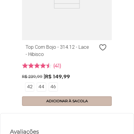
Top Com Bojo - 314.12 - Lace
- Hibisco
41
R$
149
,
99
R$
239
,
99
42
44
46
ADICIONAR À SACOLA
Avaliações