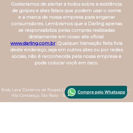
Gostaríamos de alertar a todos sobre a existência
de golpes e sites falsos que podem usar o nome
e a marca de nossa empresa para enganar
consumidores. Lembramos que a Darling apenas
se responsabiliza pelas compras realizadas
diretamente em nosso site oficial:
www.darling.com.br
. Qualquer transação feita fora
deste endereço, seja em outros sites ou por redes
sociais, não é reconhecida pela nossa empresa e
pode colocar você em risco.
Body Lace Comércio de Roupas Ltda. R. Roque de Paula Monteiro, 39 -
Compre pelo Whatsapp
Vila Constança, São Paulo - SP - CNPJ: 07.737.343/0003-44