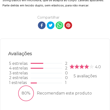
String básico em microfibra, que se adapta ao corpo. Laterais ajustáveis.
Parte detrás em tecido duplo, sem elásticos, para não marcar.
Compartilhar
Avaliações
5
estrelas
2
4.0
4
estrelas
2
3
estrelas
0
5
avaliações
2
estrelas
0
1
estrelas
1
80%
Recomendam este produto