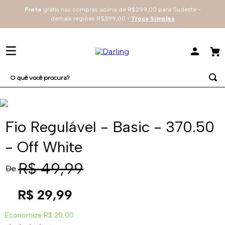
Frete
grátis nas compras acima de R$299,00 para Sudeste -
demais regiões R$399,00 •
Troca Simples
O quê você procura?
TERMOS MAIS BUSCADOS
1
º
sutiã
Fio Regulável - Basic - 370.50
2
º
everyday
- Off White
3
º
renda
R$
49
,
99
De
4
º
tecno
R$
29
,
99
Economize
R$ 20,00