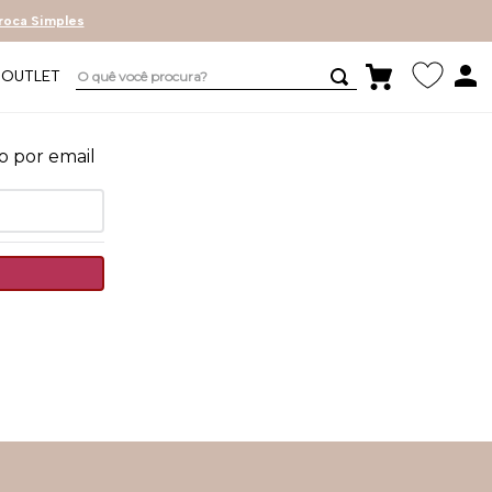
roca Simples
O quê você procura?
OUTLET
o por email