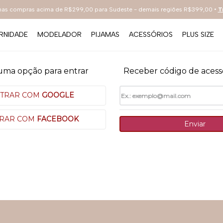
 nas compras acima de R$299,00 para Sudeste - demais regiões R$399,00 •
T
RNIDADE
MODELADOR
PIJAMAS
ACESSÓRIOS
PLUS SIZE
TERMOS MAIS BUSCADOS
uma opção para entrar
Receber código de acess
1
º
sutiã
2
º
renda
TRAR COM
GOOGLE
3
º
everyday
RAR COM
FACEBOOK
Enviar
4
º
arco
5
º
tecno
6
º
preto
7
º
hot pants
8
º
bestbra