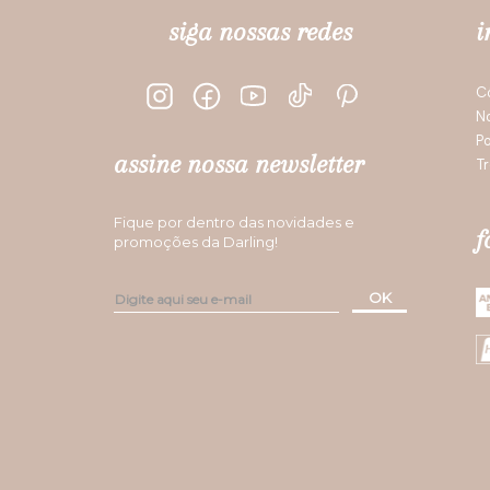
siga nossas redes
i
C
N
Po
assine nossa newsletter
Tr
Fique por dentro das novidades e
f
promoções da Darling!
OK