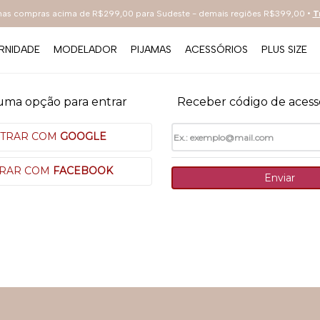
 nas compras acima de R$299,00 para Sudeste - demais regiões R$399,00 •
T
RNIDADE
MODELADOR
PIJAMAS
ACESSÓRIOS
PLUS SIZE
TERMOS MAIS BUSCADOS
uma opção para entrar
Receber código de acess
1
º
sutiã
2
º
everyday
TRAR COM
GOOGLE
3
º
renda
RAR COM
FACEBOOK
Enviar
4
º
tecno
5
º
preto
6
º
bestbra
7
º
hot pants
8
º
compact