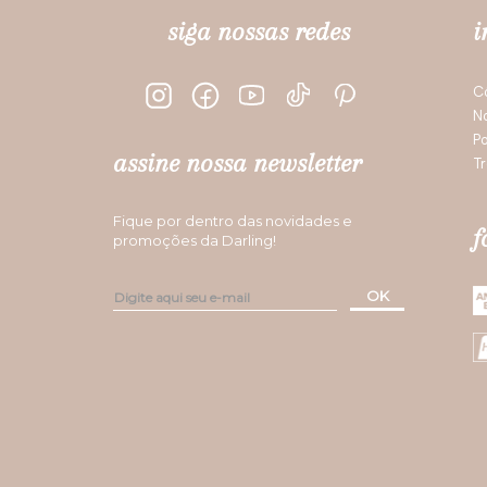
siga nossas redes
i
C
N
Po
assine nossa newsletter
Tr
Fique por dentro das novidades e
f
promoções da Darling!
OK