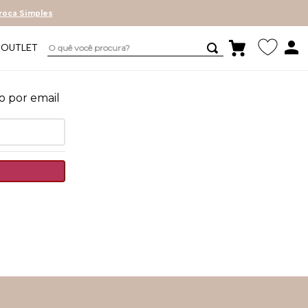
roca Simples
O quê você procura?
OUTLET
o por email