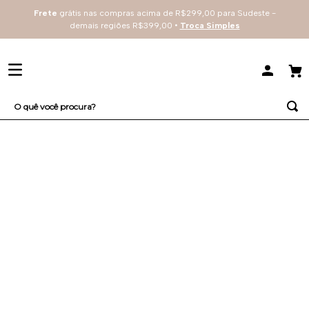
Frete
grátis nas compras acima de R$299,00 para Sudeste -
demais regiões R$399,00 •
Troca Simples
O quê você procura?
TERMOS MAIS BUSCADOS
1
º
sutiã
2
º
everyday
3
º
renda
4
º
tecno