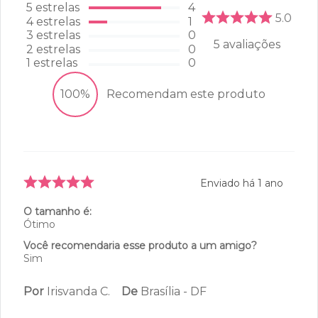
5
estrelas
4
5.0
4
estrelas
1
3
estrelas
0
5
avaliações
2
estrelas
0
1
estrelas
0
100%
Recomendam este produto
Enviado há
1 ano
O tamanho é:
Ótimo
Você recomendaria esse produto a um amigo?
Sim
Por
Irisvanda C.
De
Brasília - DF