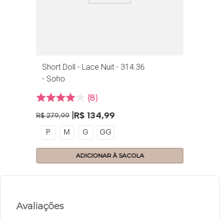
Short Doll - Lace Nuit - 314.36
- Soho
8
R$
134
,
99
R$
279
,
99
P
M
G
GG
ADICIONAR À SACOLA
Avaliações