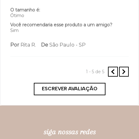
O tamanho é:
Ótimo
Você recomendaria esse produto a um amigo?
Sim
Por
Rita R.
De
São Paulo - SP
1 - 5
de
5
ESCREVER AVALIAÇÃO
siga nossas redes