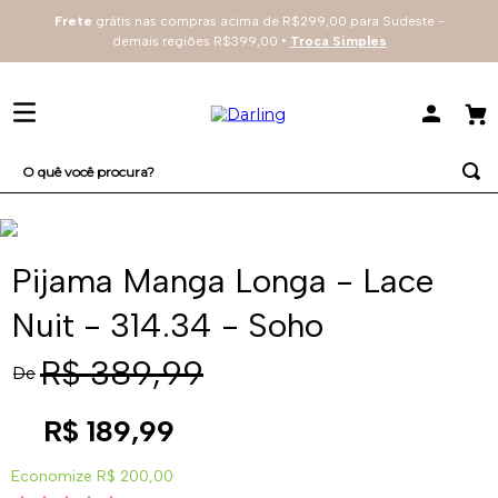
Frete
grátis nas compras acima de R$299,00 para Sudeste -
demais regiões R$399,00 •
Troca Simples
O quê você procura?
TERMOS MAIS BUSCADOS
1
º
sutiã
Pijama Manga Longa - Lace
2
º
everyday
Nuit - 314.34 - Soho
3
º
arco
R$
389
,
99
De
4
º
renda
R$
189
,
99
Economize
R$ 200,00