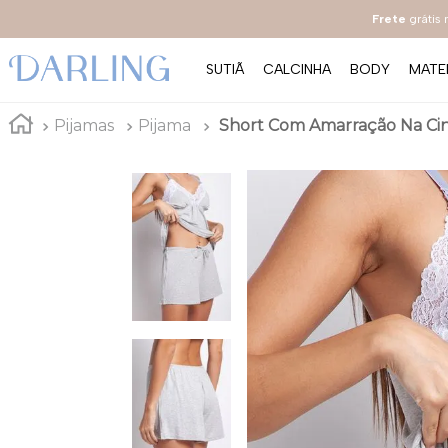
Frete
grátis
SUTIÃ
CALCINHA
BODY
MATE
Pijamas
Pijama
Short Com Amarração Na Cint