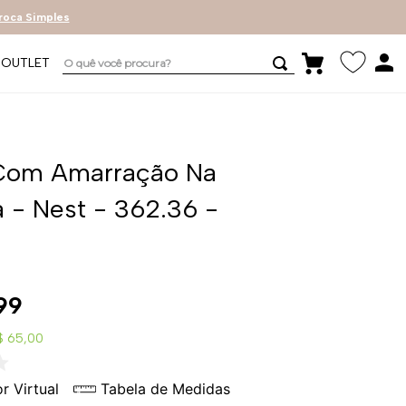
roca Simples
O quê você procura?
OUTLET
Com Amarração Na
a - Nest - 362.36 -
m
99
$ 65,00
r Virtual
Tabela de Medidas