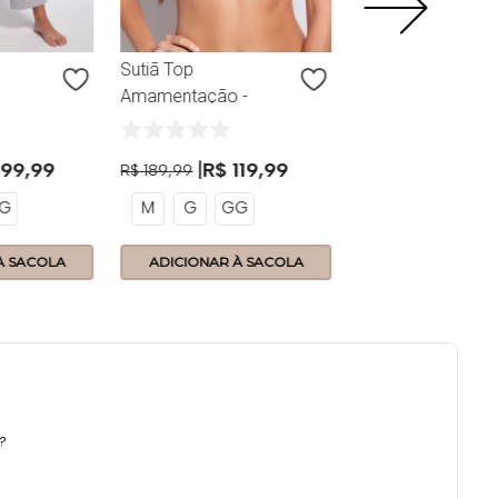
Sutiã Top
Amamentação -
Nest - 362.15 -
m
Nuvem
99
,
99
R$
119
,
99
R$
189
,
99
G
M
G
GG
À SACOLA
ADICIONAR À SACOLA
ADICIONAR À 
a?