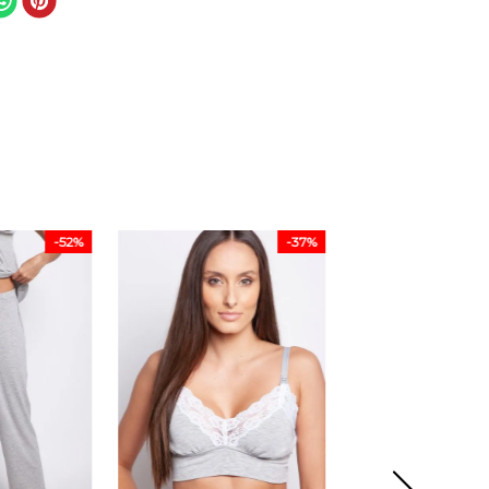
-
52%
-
37%
-
35%
Sutiã Amamenta
- Nest - 362.13 -
Nuvem
2
R$
12
R$
199
,
99
M
G
GG