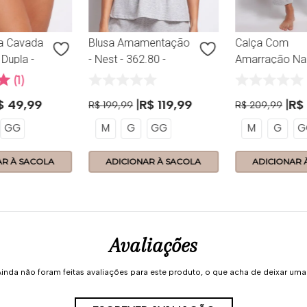
ta Cavada
Blusa Amamentação
Calça Com
Dupla -
- Nest - 362.80 -
Amarração Na
4 -
Nuvem
Cintura - Nest -
1
362.38 - Nuve
$
49
,
99
R$
119
,
99
R$
R$
199
,
99
R$
209
,
99
GG
M
G
GG
M
G
G
AR À SACOLA
ADICIONAR À SACOLA
ADICIONAR 
Avaliações
inda não foram feitas avaliações para este produto, o que acha de deixar um