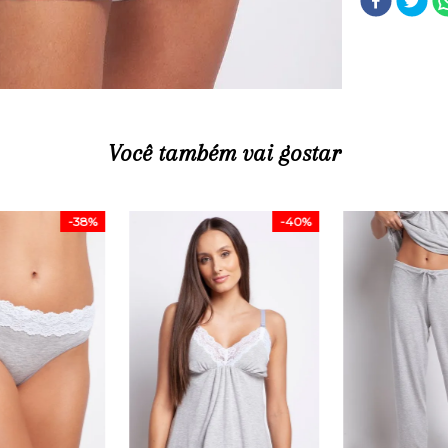
Você também vai gostar
-
38%
-
40%