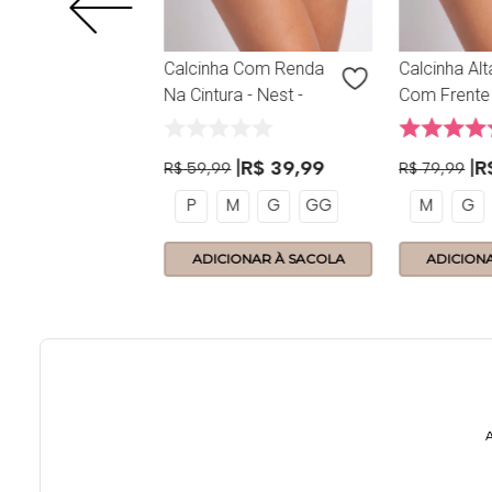
Calcinha Com Renda
Calcinha Al
Na Cintura - Nest -
Com Frente 
362.60 - Nuvem
Nest - 362.9
Nuvem
R$
39
,
99
R
R$
59
,
99
R$
79
,
99
P
M
G
GG
M
G
ONAR À SACOLA
ADICIONAR À SACOLA
ADICION
A