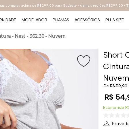
 nas compras acima de R$299,00 para Sudeste - demais regiões R$399,00 •
T
RNIDADE
MODELADOR
PIJAMAS
ACESSÓRIOS
PLUS SIZE
TERMOS MAIS BUSCADOS
ura - Nest - 362.36 - Nuvem
1
º
sutiã
2
º
everyday
Short 
3
º
arco
Cintur
4
º
renda
Nuve
5
º
preto
De
R$
119
,
99
6
º
tecno
R$
54
,
7
º
bestbra
Economize
R
8
º
hot pants
Provado