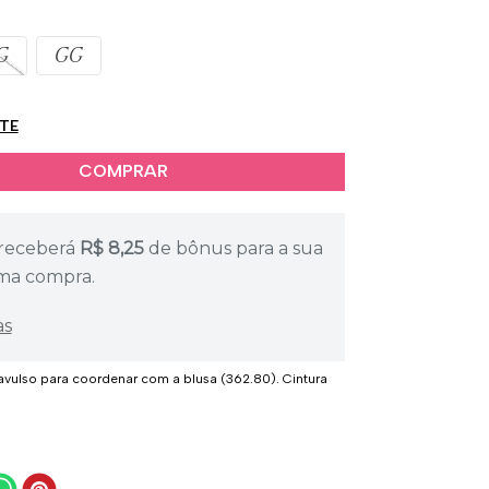
G
GG
ETE
receberá
R$
8,25
de bônus para a sua
ma compra.
as
avulso para coordenar com a blusa (362.80). Cintura