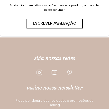
Calcinha Reta - 410.54 -
Timeless - Brisa
R
R$
74
,
99
P
M
G
ADICIONAR À SACOLA
Avaliações
Ainda não foram feitas avaliações para este produto, o que acha
de deixar uma?
ESCREVER AVALIAÇÃO