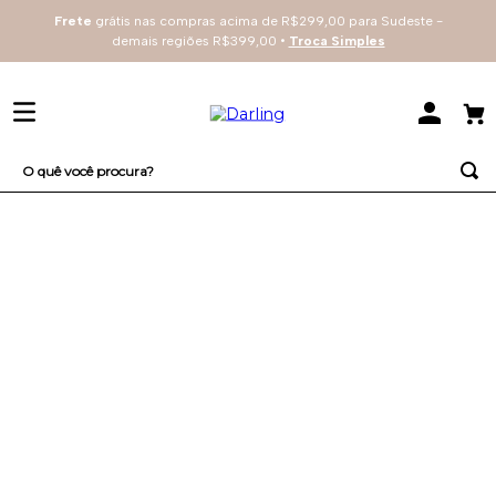
Frete
grátis nas compras acima de R$299,00 para Sudeste -
demais regiões R$399,00 •
Troca Simples
O quê você procura?
TERMOS MAIS BUSCADOS
1
º
sutiã
2
º
everyday
3
º
renda
4
º
tecno