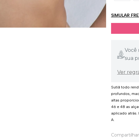
SIMULAR FR
Você 
sua p
Ver regr
Sutiã todo rend
profundos, maci
altas proporcio
46 e 48 as alça
aplicado atrás.
A.
Compartilhar