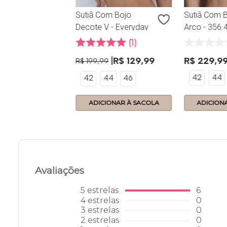
Sutiã Com Bojo
Sutiã Com 
Decote V - Everyday
Arco - 356.4
- 356.18 - Preto
Everyday - 
1
R$
129
,
99
R$
229
,
9
R$
199
,
99
42
44
42
44
46
ONAR À SACOLA
ADICIONAR À SACOLA
ADICION
Avaliações
5
estrelas
6
4
estrelas
0
3
estrelas
0
2
estrelas
0