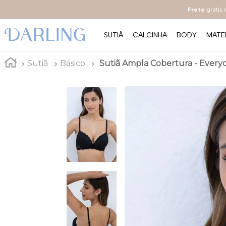
Frete
grátis
SUTIÃ
CALCINHA
BODY
MATE
Sutiã
Básico
Sutiã Ampla Cobertura - Everyd