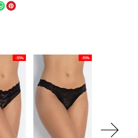
-
35%
-
35%
-
37%
Sutiã Com Bojo 
Arco - Everyday -
356.13 - Preto
1
R$
119
R$
189
,
99
P
M
G