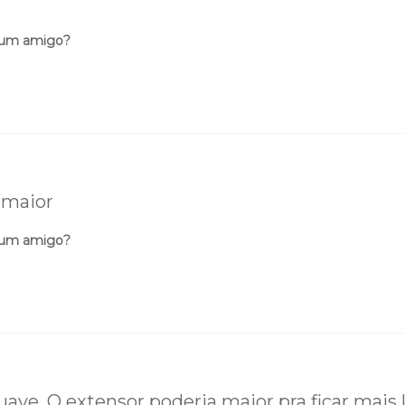
 um amigo?
 maior
 um amigo?
uave. O extensor poderia maior pra ficar mais l