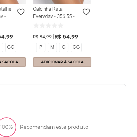
etalhe
Calcinha Reta -
y -
Everyday - 356.55 -
Preto
54
,
99
R$
54
,
99
R$
84
,
99
G
GG
P
M
G
GG
À SACOLA
ADICIONAR À SACOLA
ADICIONAR À 
100%
Recomendam este produto