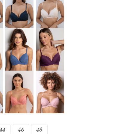
44
46
48