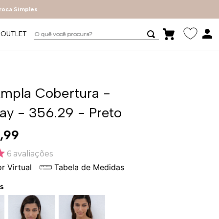
roca Simples
O quê você procura?
OUTLET
Ampla Cobertura -
ay - 356.29 - Preto
,
99
6
avaliações
r Virtual
Tabela de Medidas
s