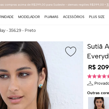
 nas compras acima de R$299,00 para Sudeste - demais regiões R$399,00 •
T
RNIDADE
MODELADOR
PIJAMAS
ACESSÓRIOS
PLUS SIZE
TERMOS MAIS BUSCADOS
ay - 356.29 - Preto
1
º
sutiã
2
º
everyday
Sutiã 
3
º
renda
Everyd
4
º
tecno
R$
209
5
º
preto
6
º
bestbra
Provado
7
º
hot pants
Outras core
8
º
compact