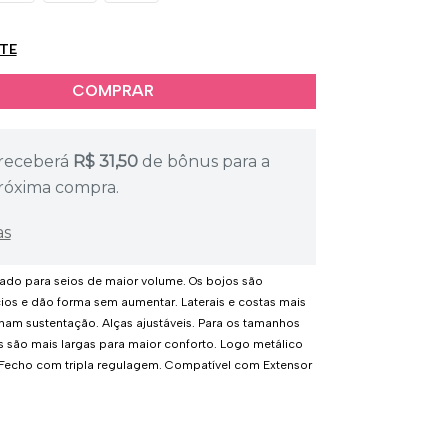
ETE
receberá
R$
31,50
de bônus para a
róxima compra.
as
ado para seios de maior volume. Os bojos são
os e dão forma sem aumentar. Laterais e costas mais
nam sustentação. Alças ajustáveis. Para os tamanhos
s são mais largas para maior conforto. Logo metálico
 Fecho com tripla regulagem. Compatível com Extensor