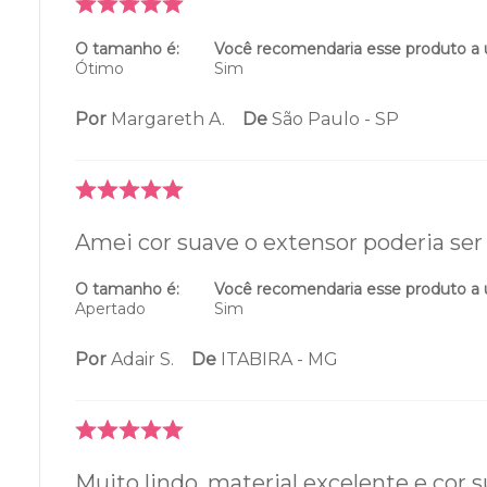
O tamanho é:
Você recomendaria esse produto a
Ótimo
Sim
Por
Margareth A.
De
São Paulo - SP
Amei cor suave o extensor poderia ser
O tamanho é:
Você recomendaria esse produto a
Apertado
Sim
Por
Adair S.
De
ITABIRA - MG
Muito lindo, material excelente e cor s