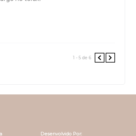
1 - 5
de
6
a
Desenvolvido Por: