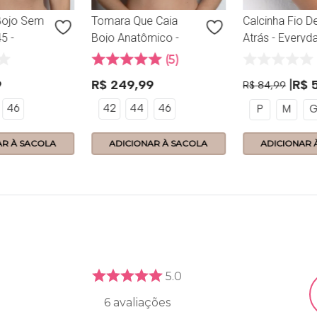
Bojo Sem
Tomara Que Caia
Calcinha Fio D
5 -
Bojo Anatômico -
Atrás - Everyda
Preto
356.12 - Everyday -
356.62 - Preto
5
Preto
9
R$
249
,
99
R$
R$
84
,
99
46
42
44
46
P
M
AR À SACOLA
ADICIONAR À SACOLA
ADICIONAR 
5.0
6
avaliações