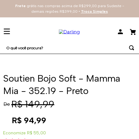
Frete
grátis nas compras acima de R$299,00 para Sudeste -
demais regiões R$399,00 •
Troca Simples
O quê você procura?
TERMOS MAIS BUSCADOS
1
º
sutiã
Soutien Bojo Soft - Mamma
2
º
everyday
Mia - 352.19 - Preto
3
º
renda
R$
149
,
99
De
4
º
tecno
R$
94
,
99
Economize
R$ 55,00