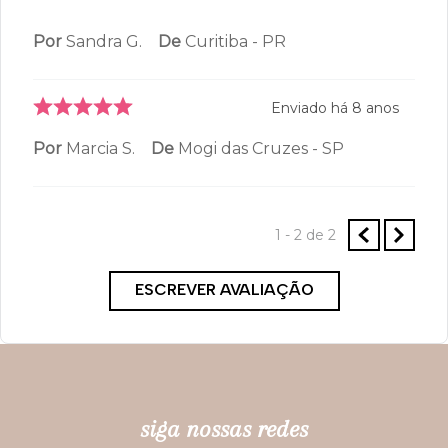
Por
Sandra G.
De
Curitiba - PR
Enviado há
8 anos
Por
Marcia S.
De
Mogi das Cruzes - SP
1 - 2
de
2
ESCREVER AVALIAÇÃO
siga nossas redes