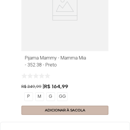
R
Pijama Mammy - Mamma Mia
- 352.38 - Preto
R$
164
,
99
R$
349
,
99
P
M
G
GG
ADICIONAR À SACOLA