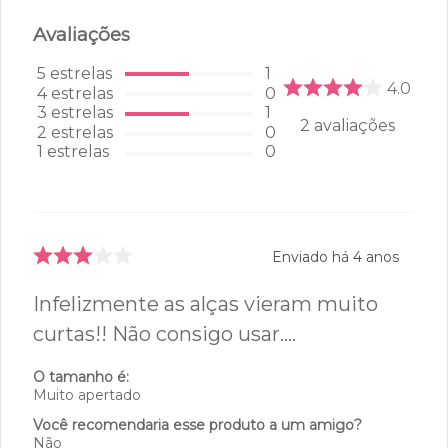
Avaliações
5
estrelas
1
4.0
4
estrelas
0
3
estrelas
1
2
avaliações
2
estrelas
0
1
estrelas
0
Enviado há
4 anos
Infelizmente as alças vieram muito
curtas!! Não consigo usar….
O tamanho é:
Muito apertado
Você recomendaria esse produto a um amigo?
Não