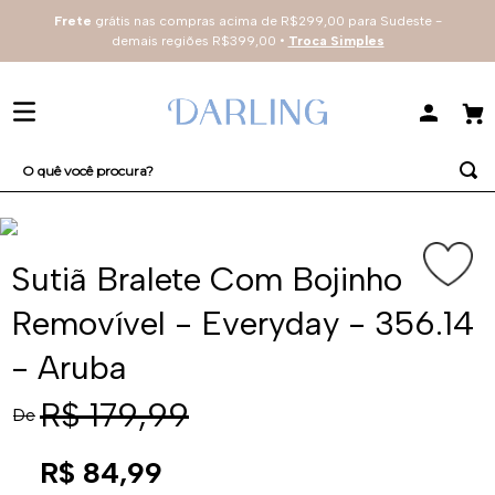
Frete
grátis nas compras acima de R$299,00 para Sudeste -
demais regiões R$399,00 •
Troca Simples
O quê você procura?
TERMOS MAIS BUSCADOS
1
º
sutiã
Sutiã Bralete Com Bojinho
2
º
everyday
Removível - Everyday - 356.14
3
º
renda
- Aruba
4
º
tecno
R$
179
,
99
De
R$
84
,
99