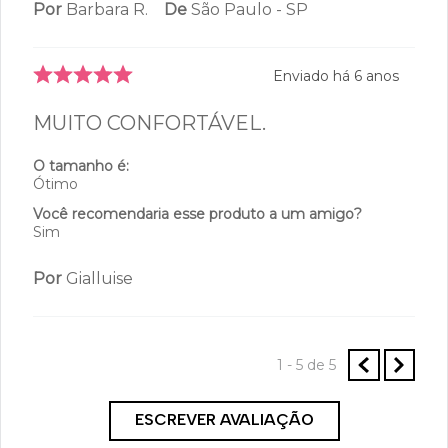
Você recomendaria esse produto a um amigo?
Não
Por
Barbara R.
De
São Paulo - SP
Enviado há
6 anos
MUITO CONFORTÁVEL.
O tamanho é:
Ótimo
Você recomendaria esse produto a um amigo?
Sim
Por
Gialluise
1 - 5
de
5