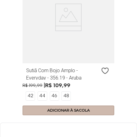
R
Sutiã Com Bojo Amplo -
Everyday - 356.19 - Aruba
10
R$
109
,
99
R$
199
,
99
42
44
46
48
ADICIONAR À SACOLA