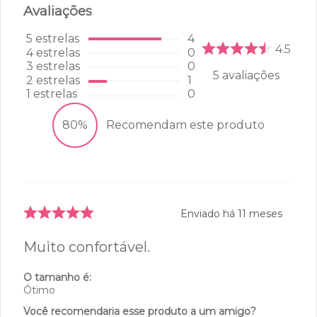
Avaliações
5
estrelas
4
4.5
4
estrelas
0
3
estrelas
0
5
avaliações
2
estrelas
1
1
estrelas
0
80%
Recomendam este produto
Enviado há
11 meses
Muito confortável.