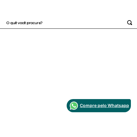
O quê você procura?
TERMOS MAIS BUSCADOS
1
º
sutiã
2
º
everyday
3
º
arco
4
º
renda
Compre pelo Whatsapp
Fique por dentro das novidades e promoções da