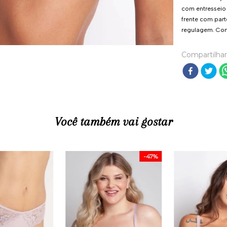
com entresseio f
frente com parte
regulagem. Com
Compartilhar
Você também vai gostar
-
47%