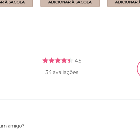
AR À SACOLA
ADICIONAR À SACOLA
ADICIONAR 
4.5
34
avaliações
 um amigo?