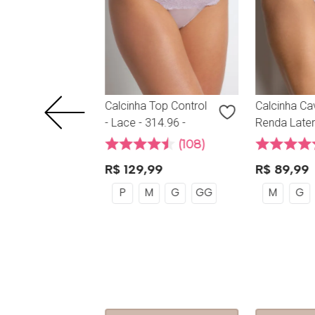
G
GG
Calcinha Top Control
Calcinha C
- Lace - 314.96 -
Renda Later
Maquiato
314.68 - La
108
Maquiato
R$
129
,
99
R$
89
,
99
P
M
G
GG
M
G