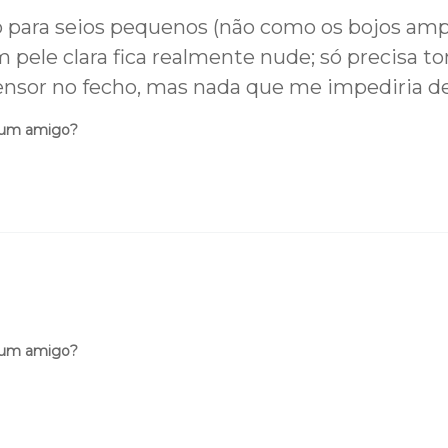
para seios pequenos (não como os bojos ampl
m pele clara fica realmente nude; só precisa 
ensor no fecho, mas nada que me impediria d
 um amigo?
 um amigo?