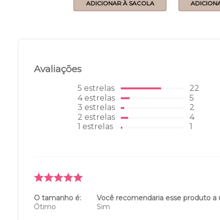
ONAR À SACOLA
ADICIONAR À SACOLA
ADICION
Avaliações
5
estrelas
22
4
estrelas
5
3
estrelas
2
2
estrelas
4
1
estrelas
1
O tamanho é:
Você recomendaria esse produto a
Ótimo
Sim