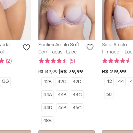
avada
Soutien Amplo Soft
Sutiã Amplo
al -
Com Taças - Lace -
Firmador - Lac
ce -
314.89 - Maquiato
314.49 - Maqu
2
5
R$
79
,
99
R$
219
,
99
R$
149
,
99
GG
42
44
4
42B
42C
42D
50
44A
44B
44C
44D
46B
46C
48B