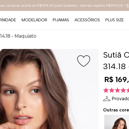
 nas compras acima de R$299,00 para Sudeste - demais regiões R$399,00 •
T
RNIDADE
MODELADOR
PIJAMAS
ACESSÓRIOS
PLUS SIZE
TERMOS MAIS BUSCADOS
314.18 - Maquiato
1
º
sutiã
2
º
everyday
Sutiã 
3
º
renda
314.18
4
º
tecno
R$
169
,
5
º
preto
6
º
bestbra
Provado
7
º
hot pants
Outras core
8
º
compact