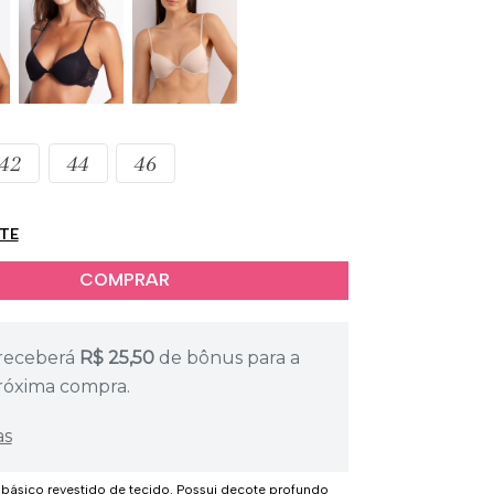
42
44
46
ETE
receberá
R$
25,50
de bônus para a
róxima compra.
as
básico revestido de tecido. Possui decote profundo