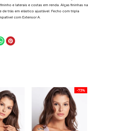
ininho e laterais e costas em renda. Alças fininhas na
 de trás em elástico ajustável. Fecho com tripla
patível com Extensor A.
-
73%
Calcinha Faixa - 
- 314.66 - Maquia
4
R$
109
,
99