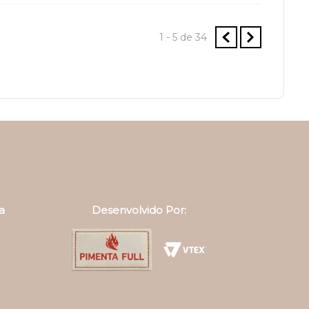
1 - 5
de
34
a
Desenvolvido Por: