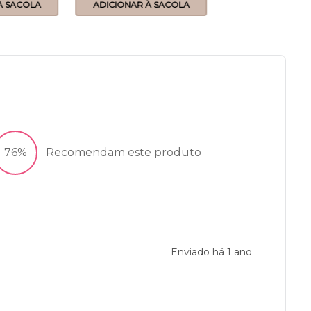
À SACOLA
ADICIONAR À SACOLA
ADICIONAR À 
76%
Recomendam este produto
Enviado há
1 ano