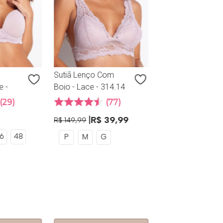
P
M
G
Sutiã Lenço Com
e -
Bojo - Lace - 314.14
iato
- Maquiato
29
77
R$
39
,
99
R$
149
,
99
6
48
P
M
G