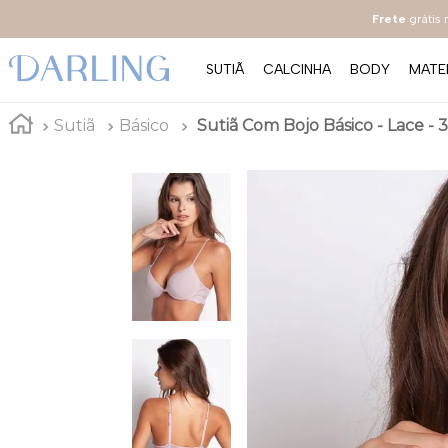
Frete
grátis
SUTIÃ
CALCINHA
BODY
MATE
Sutiã
Básico
Sutiã Com Bojo Básico - Lace - 