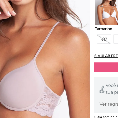
Tamanho
40
SIMULAR FR
Você 
sua p
Ver regr
Sutiã com bojo 