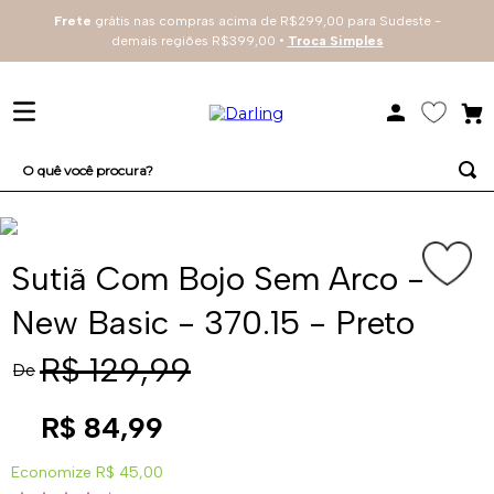
Frete
grátis nas compras acima de R$299,00 para Sudeste -
demais regiões R$399,00 •
Troca Simples
O quê você procura?
TERMOS MAIS BUSCADOS
1
º
sutiã
Sutiã Com Bojo Sem Arco -
2
º
renda
New Basic - 370.15 - Preto
3
º
everyday
R$
129
,
99
De
4
º
arco
R$
84
,
99
Economize
R$ 45,00