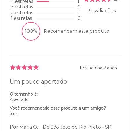
4
estrelas
1
3
estrelas
0
3
avaliações
2
estrelas
0
1
estrelas
0
100%
Recomendam este produto
Enviado há
2 anos
Um pouco apertado
O tamanho é:
Apertado
Você recomendaria esse produto a um amigo?
Sim
Por
Maria O.
De
São José do Rio Preto - SP