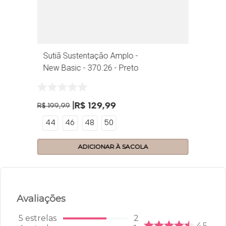
Sutiã Sustentação Amplo -
New Basic - 370.26 - Preto
R$
129
,
99
R$
199
,
99
44
46
48
50
ADICIONAR À SACOLA
Avaliações
5
estrelas
2
4.5