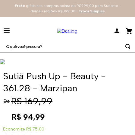
Frete
grátis nas compras acima de R$299,00 para Sudeste -
demais regiões R$399,00 •
Troca Simples
O quê você procura?
TERMOS MAIS BUSCADOS
1
º
sutiã
Sutiã Push Up - Beauty -
2
º
renda
361.28 - Marzipan
3
º
everyday
R$
169
,
99
De
4
º
arco
R$
94
,
99
Economize
R$ 75,00