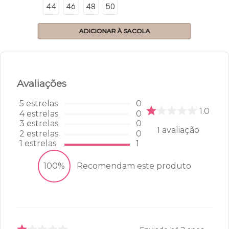
44
46
48
50
ADICIONAR À SACOLA
Avaliações
5
estrelas
0
1.0
4
estrelas
0
3
estrelas
0
1
avaliação
2
estrelas
0
1
estrelas
1
100%
Recomendam este produto