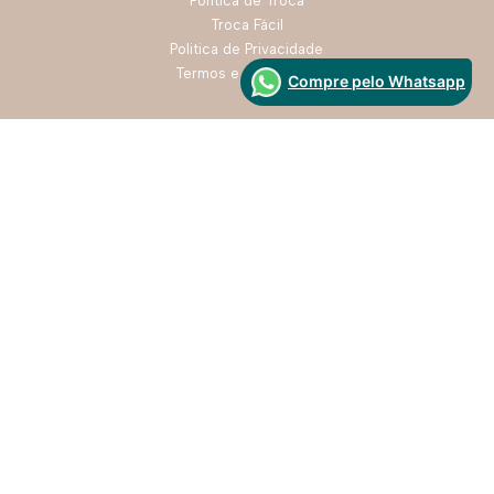
Política de Troca
Troca Fácil
Politica de Privacidade
Termos e Condições
Compre pelo Whatsapp
formas de pagamento
Segurança
Desenvolvido Por: