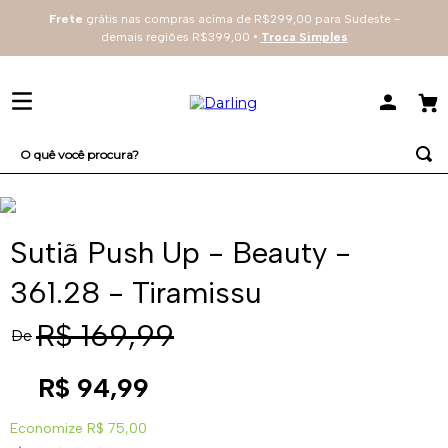
Frete
grátis nas compras acima de R$299,00 para Sudeste -
demais regiões R$399,00 •
Troca Simples
O quê você procura?
TERMOS MAIS BUSCADOS
1
º
sutiã
Sutiã Push Up - Beauty -
2
º
everyday
361.28 - Tiramissu
3
º
renda
R$
169
,
99
De
4
º
tecno
R$
94
,
99
Economize
R$ 75,00