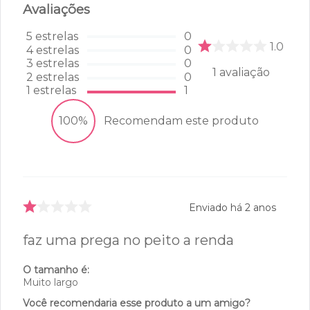
Avaliações
5
estrelas
0
1.0
4
estrelas
0
3
estrelas
0
1
avaliação
2
estrelas
0
1
estrelas
1
100%
Recomendam este produto
Enviado há
2 anos
faz uma prega no peito a renda
O tamanho é:
Muito largo
Você recomendaria esse produto a um amigo?