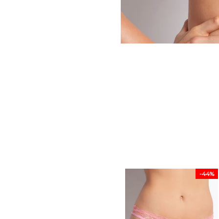
-
44%