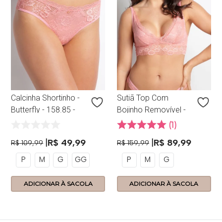
Calcinha Shortinho -
Sutiã Top Com
Butterfly - 158.85 -
Bojinho Removível -
Frape
Butterfly - 158.80 -
1
Frape
R$
49
,
99
R$
89
,
99
R$
109
,
99
R$
159
,
99
P
M
G
GG
P
M
G
ADICIONAR À SACOLA
ADICIONAR À SACOLA