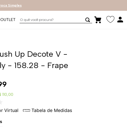
roca Simples
O quê você procura?
OUTLET
Push Up Decote V -
ly - 158.28 - Frape
99
 110,00
r Virtual
Tabela de Medidas
s