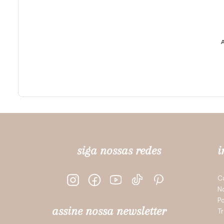
A
siga nossas redes
i
C
N
Po
assine nossa newsletter
Tr