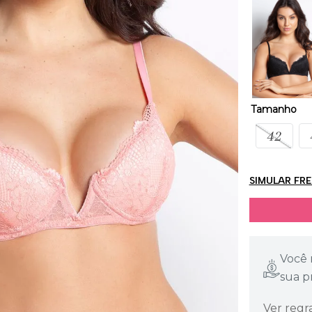
Tamanho
42
SIMULAR FR
Você 
sua p
Ver regr