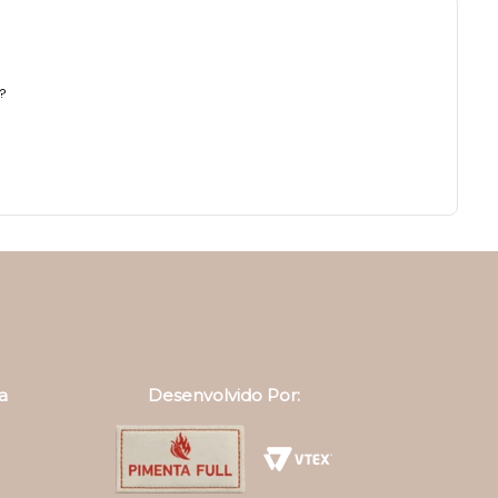
a?
a
Desenvolvido Por: