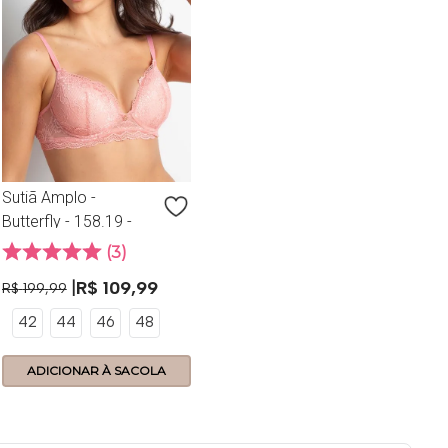
Sutiã Amplo -
Butterfly - 158.19 -
Frape
3
R$
109
,
99
R$
199
,
99
42
44
46
48
ADICIONAR À SACOLA