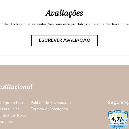
Avaliações
inda não foram feitas avaliações para este produto, o que acha de deixar um
ESCREVER AVALIAÇÃO
nstitucional
Seguranç
ódigo de Barra
Politica de Privacidade
ossas Lojas
Termos e Condições
lítica de Troca
oca Fácil