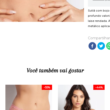
Sutiã com bojo 
profundo valori
laise rendada. 
metálico aplica
Compartilhar
Você também vai gostar
-
55%
-
44%