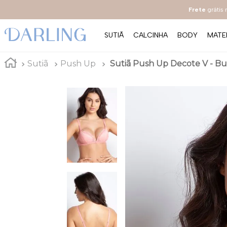
Frete
grátis
SUTIÃ
CALCINHA
BODY
MATE
Sutiã
Push Up
Sutiã Push Up Decote V - Butt