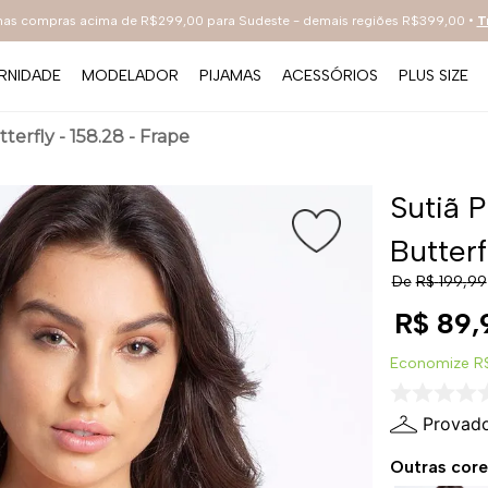
 nas compras acima de R$299,00 para Sudeste - demais regiões R$399,00 •
T
RNIDADE
MODELADOR
PIJAMAS
ACESSÓRIOS
PLUS SIZE
TERMOS MAIS BUSCADOS
erfly - 158.28 - Frape
1
º
sutiã
2
º
everyday
Sutiã 
3
º
renda
Butterf
4
º
tecno
De
R$
199
,
99
5
º
preto
R$
89
,
6
º
bestbra
Economize
R$
7
º
hot pants
Provado
8
º
compact
Outras core