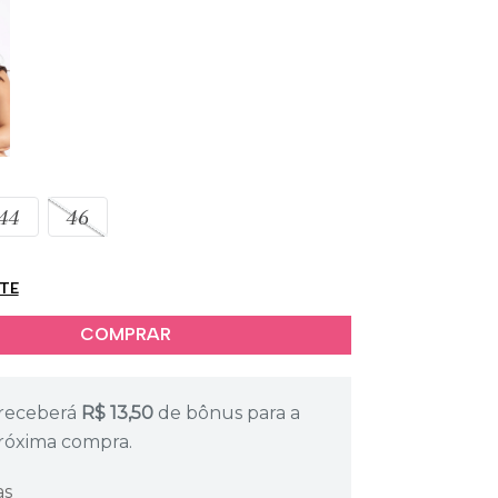
44
46
ETE
receberá
R$
13,50
de bônus para a
róxima compra.
as