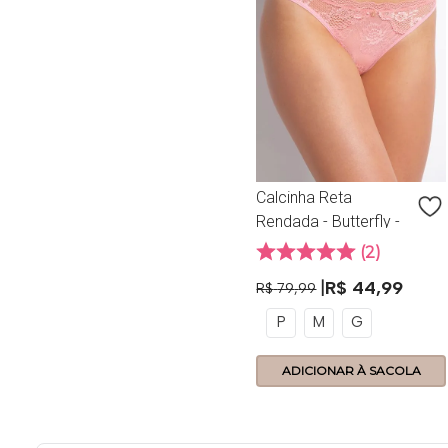
Calcinha Reta
Rendada - Butterfly -
158.54 - Frape
2
R$
44
,
99
R$
79
,
99
P
M
G
ADICIONAR À SACOLA