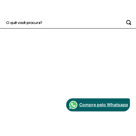
O quê você procura?
TERMOS MAIS BUSCADOS
1
º
sutiã
2
º
everyday
3
º
arco
4
º
renda
Compre pelo Whatsapp
Fique por dentro das novidades e promoções da