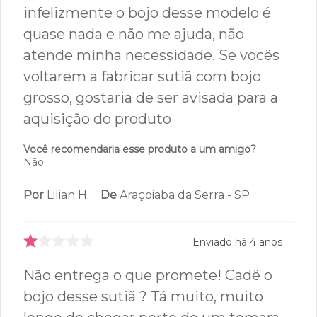
Você recomendaria esse produto a um amigo?
Sim
Por
Maria M.
De
Salvador - BA
Enviado há
3 anos
Eu comprei esse modelo porque se
parecia com outros dois que eu havia
comprqdo em loja física e que tinham
bojo bem grosso e modela bem o
corpo de quem tem pouco seio, mas
infelizmente o bojo desse modelo é
quase nada e não me ajuda, não
atende minha necessidade. Se vocês
voltarem a fabricar sutiã com bojo