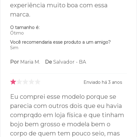
4
estrelas
0
3
estrelas
0
3
avaliações
2
estrelas
0
1
estrelas
2
33%
Recomendam este produto
Enviado há
2 anos
Amei o sutiã, confortável. A qualidade
do sutiã é indiscutível. Tenho
experiência muito boa com essa
marca.
O tamanho é:
Ótimo