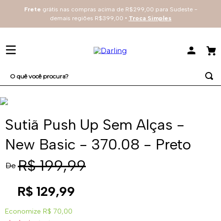
Frete
grátis nas compras acima de R$299,00 para Sudeste -
demais regiões R$399,00 •
Troca Simples
O quê você procura?
TERMOS MAIS BUSCADOS
1
º
sutiã
Sutiã Push Up Sem Alças -
2
º
everyday
New Basic - 370.08 - Preto
3
º
renda
R$
199
,
99
De
4
º
tecno
R$
129
,
99
Economize
R$ 70,00