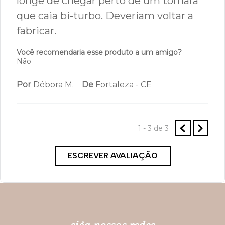
grosso, gostaria de ser avisada para a
aquisição do produto
Você recomendaria esse produto a um amigo?
Não
Por
Lilian H.
De
Araçoiaba da Serra - SP
Enviado há
4 anos
Não entrega o que promete! Cadê o
bojo desse sutiã ? Tá muito, muito
longe de chegar perto de um tomara
que caia bi-turbo. Deveriam voltar a
fabricar.
Você recomendaria esse produto a um amigo?
Não