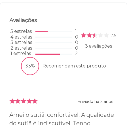
Sutiã Sustentação Amplo -
New Basic - 370.26 - Preto
R$
129
,
99
R$
199
,
99
44
46
48
50
ADICIONAR À SACOLA
Avaliações
5
estrelas
1
2.5