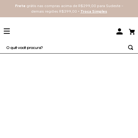
Frete
grátis nas compras acima de R$299,00 para Sudeste -
demais regiões R$399,00 •
Troca Simples
O quê você procura?
TERMOS MAIS BUSCADOS
1
º
sutiã
2
º
renda
3
º
everyday
4
º
arco