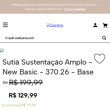
Frete
grátis nas compras acima de R$299,00 para Sudeste -
demais regiões R$399,00 •
Troca Simples
O quê você procura?
TERMOS MAIS BUSCADOS
1
º
sutiã
Sutiã Sustentação Amplo -
2
º
everyday
New Basic - 370.26 - Base
3
º
renda
R$
199
,
99
De
4
º
tecno
R$
129
,
99
Economize
R$ 70,00