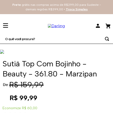
Frete
grátis nas compras acima de R$299,00 para Sudeste -
demais regiões R$399,00 •
Troca Simples
O quê você procura?
TERMOS MAIS BUSCADOS
1
º
sutiã
Sutiã Top Com Bojinho -
2
º
everyday
Beauty - 361.80 - Marzipan
3
º
renda
R$
159
,
99
De
4
º
tecno
R$
99
,
99
Economize
R$ 60,00