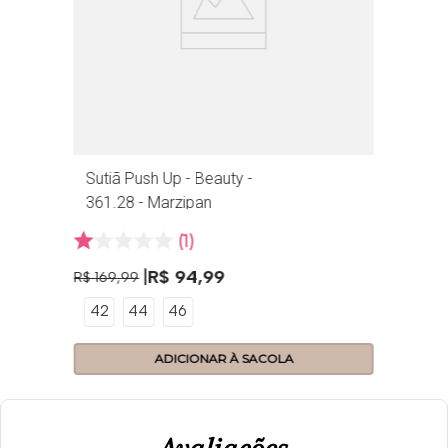
Sutiã Push Up - Beauty -
361.28 - Marzipan
1
R$
94
,
99
R$
169
,
99
42
44
46
ADICIONAR À SACOLA