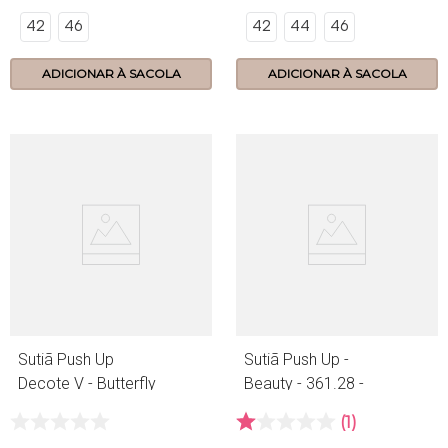
42
46
42
44
46
ADICIONAR À SACOLA
ADICIONAR À SACOLA
Sutiã Push Up
Sutiã Push Up -
Decote V - Butterfly
Beauty - 361.28 -
- 158.28 - Preto
Marzipan
1