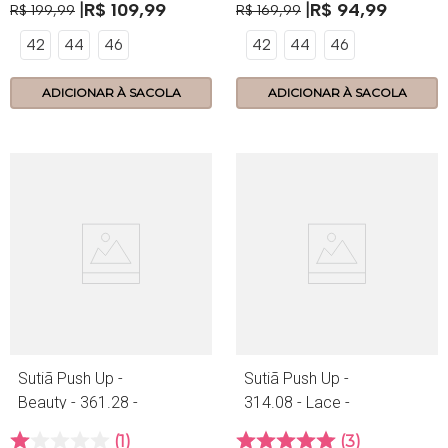
R$
109
,
99
R$
94
,
99
R$
199
,
99
R$
169
,
99
42
44
46
42
44
46
ADICIONAR À SACOLA
ADICIONAR À SACOLA
Sutiã Push Up -
Sutiã Push Up -
Beauty - 361.28 -
314.08 - Lace -
Tiramissu
Menta
1
3