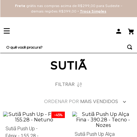
Frete
grátis nas compras acima de R$299,00 para Sudeste -
demais regiões R$399,00 •
Troca Simples
O quê você procura?
SUTIÃ
TERMOS MAIS BUSCADOS
1
º
sutiã
2
º
renda
FILTRAR
3
º
everyday
ORDENAR POR
MAIS VENDIDOS
4
º
tecno
-
45%
Sutiã Push Up -
Sutiã Push Up Alça
Fênix - 155.28 -