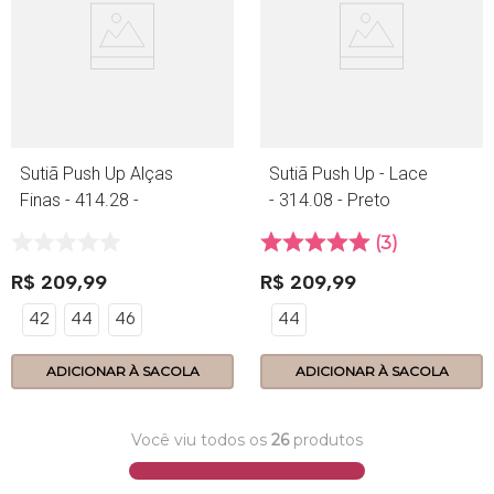
Sutiã Push Up Alças
Sutiã Push Up - Lace
Finas - 414.28 -
- 314.08 - Preto
Lace - Base
3
R$
209
,
99
R$
209
,
99
42
44
46
44
ADICIONAR À SACOLA
ADICIONAR À SACOLA
Você viu todos os
26
produtos