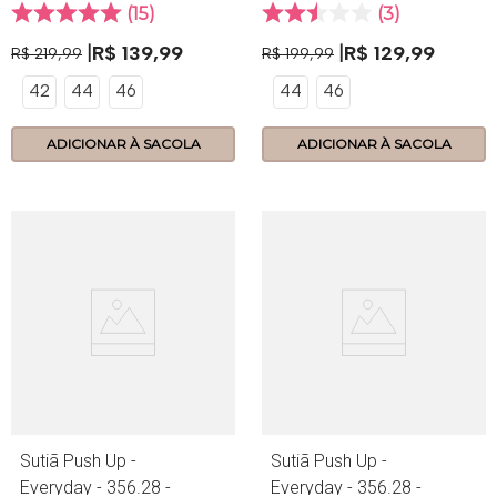
15
3
R$
139
,
99
R$
129
,
99
R$
219
,
99
R$
199
,
99
42
44
46
44
46
ADICIONAR À SACOLA
ADICIONAR À SACOLA
Sutiã Push Up -
Sutiã Push Up -
Everyday - 356.28 -
Everyday - 356.28 -