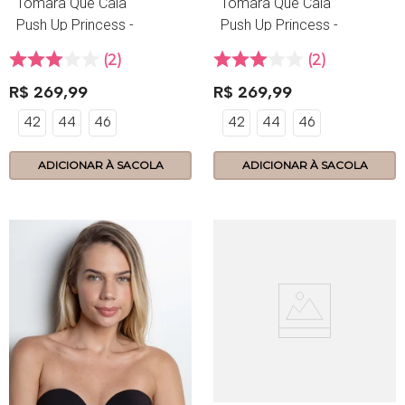
Tomara Que Caia
Tomara Que Caia
Push Up Princess -
Push Up Princess -
390.81 - Tecno -
390.81 - Tecno -
2
2
Base
Nozes
R$
269
,
99
R$
269
,
99
42
44
46
42
44
46
ADICIONAR À SACOLA
ADICIONAR À SACOLA