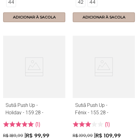
44
42
44
ADICIONAR À SACOLA
ADICIONAR À SACOLA
Sutiã Push Up -
Sutiã Push Up -
Holiday - 159.28 -
Fênix - 155.28 -
Preto
Petala
1
1
R$
99
,
99
R$
109
,
99
R$
189
,
99
R$
199
,
99