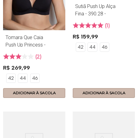
Sutiã Push Up Alça
Fina - 390.28 -
Tecno - Base
1
R$
159
,
99
Tomara Que Caia
Push Up Princess -
42
44
46
390.81 - Tecno -
2
Preto
R$
269
,
99
42
44
46
ADICIONAR À SACOLA
ADICIONAR À SACOLA