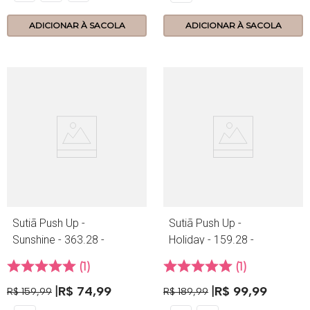
ADICIONAR À SACOLA
ADICIONAR À SACOLA
Sutiã Push Up -
Sutiã Push Up -
Sunshine - 363.28 -
Holiday - 159.28 -
Carmim
Scandal
1
1
R$
74
,
99
R$
99
,
99
R$
159
,
99
R$
189
,
99