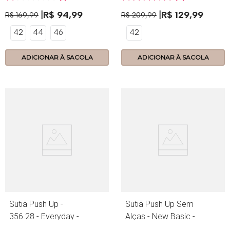
R$
94
,
99
R$
129
,
99
R$
169
,
99
R$
209
,
99
42
44
46
42
ADICIONAR À SACOLA
ADICIONAR À SACOLA
Sutiã Push Up -
Sutiã Push Up Sem
356.28 - Everyday -
Alças - New Basic -
Siena
370.08 - Preto