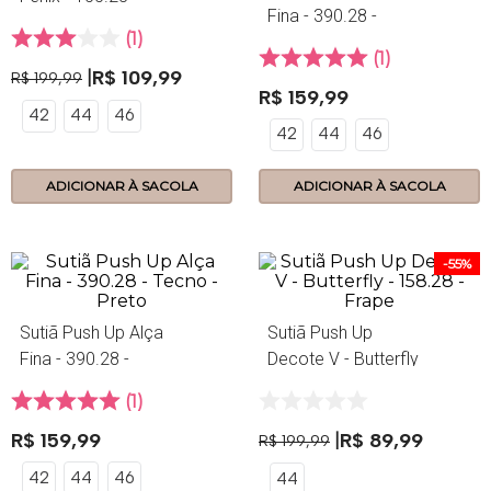
Fina - 390.28 -
Netuno
1
Tecno - Nozes
1
R$
109
,
99
R$
199
,
99
R$
159
,
99
42
44
46
42
44
46
ADICIONAR À SACOLA
ADICIONAR À SACOLA
-
55%
Sutiã Push Up Alça
Sutiã Push Up
Fina - 390.28 -
Decote V - Butterfly
Tecno - Preto
- 158.28 - Frape
1
R$
159
,
99
R$
89
,
99
R$
199
,
99
42
44
46
44