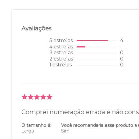
Avaliações
5
estrelas
4
4
estrelas
1
3
estrelas
0
2
estrelas
0
1
estrelas
0
Comprei numeração errada e não cons
O tamanho é:
Você recomendaria esse produto a
Largo
Sim