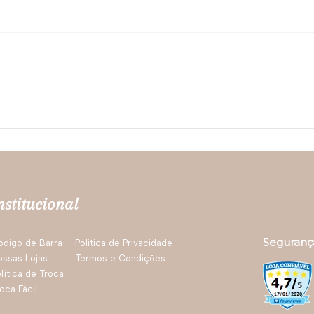
nstitucional
Seguranç
ódigo de Barra
Politica de Privacidade
ossas Lojas
Termos e Condições
lítica de Troca
oca Fácil