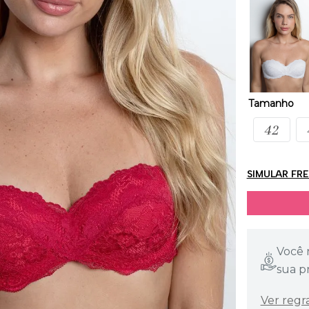
Tamanho
42
SIMULAR FR
Você 
sua p
Ver regr