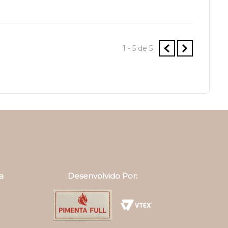
1 - 5
de
5
a
Desenvolvido Por: