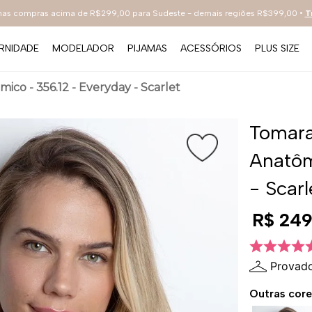
 nas compras acima de R$299,00 para Sudeste - demais regiões R$399,00 •
T
RNIDADE
MODELADOR
PIJAMAS
ACESSÓRIOS
PLUS SIZE
TERMOS MAIS BUSCADOS
co - 356.12 - Everyday - Scarlet
1
º
sutiã
2
º
everyday
Tomara
3
º
arco
Anatôm
4
º
renda
- Scarl
5
º
preto
R$
24
6
º
tecno
7
º
bestbra
Provado
8
º
hot pants
Outras core