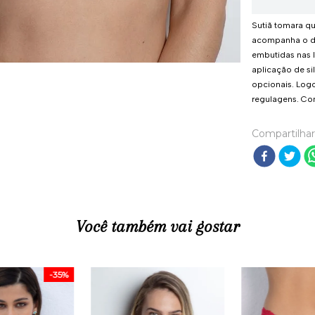
Sutiã tomara q
acompanha o de
embutidas nas l
aplicação de si
opcionais. Logo
regulagens. Co
Compartilhar
Você também vai gostar
-
35%