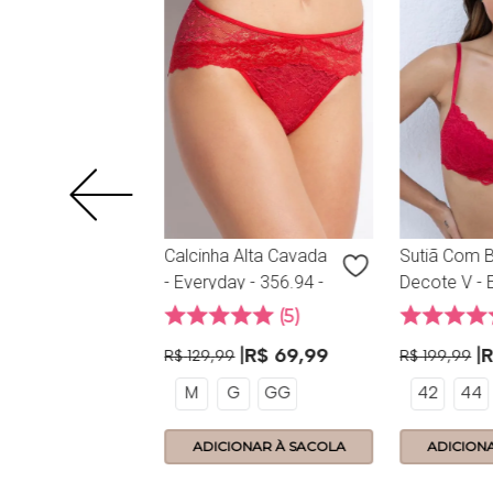
15
99
44
46
Calcinha Alta Cavada
Sutiã Com 
- Everyday - 356.94 -
Decote V - 
Scarlet
- 356.18 - S
5
R$
69
,
99
R$
129
,
99
R$
199
,
99
M
G
GG
42
44
ONAR À SACOLA
ADICIONAR À SACOLA
ADICION