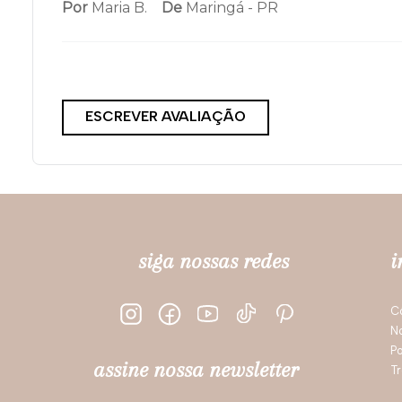
Por
Maria B.
De
Maringá - PR
ESCREVER AVALIAÇÃO
siga nossas redes
i
C
N
Po
assine nossa newsletter
Tr