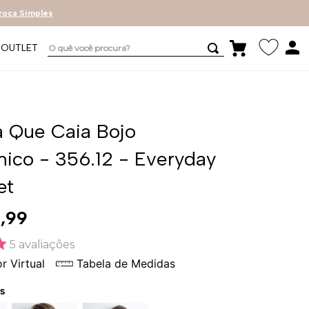
roca Simples
O quê você procura?
OUTLET
 Que Caia Bojo
ico - 356.12 - Everyday
et
9
,
99
5
avaliações
r Virtual
Tabela de Medidas
s