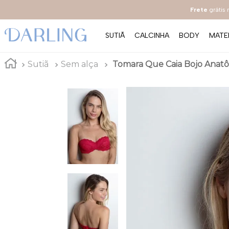
Frete
grátis
SUTIÃ
CALCINHA
BODY
MATE
Sutiã
Sem alça
Tomara Que Caia Bojo Anatômi