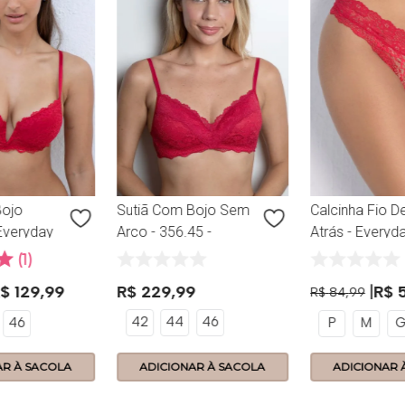
Bojo
Sutiã Com Bojo Sem
Calcinha Fio D
Everyday
Arco - 356.45 -
Atrás - Everyda
carlet
Everyday - Scarlet
356.62 - Scarle
1
R$
129
,
99
R$
229
,
99
R$
R$
84
,
99
42
44
46
46
P
M
AR À SACOLA
ADICIONAR À SACOLA
ADICIONAR 