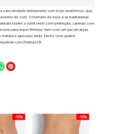
ue caia rendado estruturado com bojo anatômico, que
senho do colo. O formato do bojo e as barbatanas
aterais fazem o sutiã vestir com perfeição. Laterais com
licone para maior firmeza. Vem com um par de alças
 metálico aplicado atrás. Fecho com quatro
mpatível com Extensor B.
-
35%
-
35%
Calcinha Shortinho
Everyday - 356.85