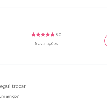
5.0
5
avaliações
egui trocar
 um amigo?