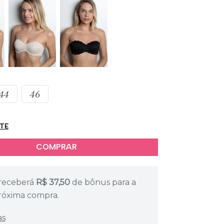
44
46
ETE
receberá
R$
37,50
de bônus para a
róxima compra.
as