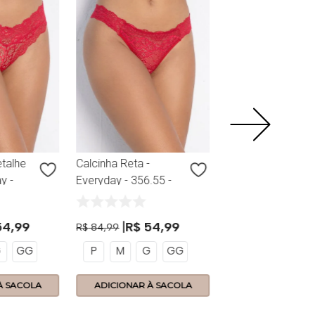
Scarlet
17
R$
84
,
99
P
M
G
etalhe
Calcinha Reta -
y -
Everyday - 356.55 -
t
Scarlet
54
,
99
R$
54
,
99
R$
84
,
99
G
GG
P
M
G
GG
À SACOLA
ADICIONAR À SACOLA
ADICIONAR À 