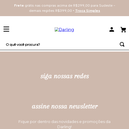
Frete
grátis nas compras acima de R$299,00 para Sudeste -
demais regiões R$399,00 •
Troca Simples
O quê você procura?
TERMOS MAIS BUSCADOS
1
º
sutiã
siga nossas redes
2
º
renda
3
º
everyday
4
º
arco
assine nossa newsletter
Fique por dentro das novidades e promoções da
Darling!