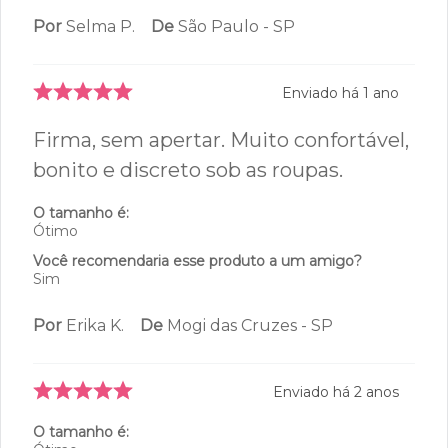
qualidade,não aperta,tamanho ideal.
O tamanho é:
Ótimo
Você recomendaria esse produto a um amigo?
Sim
Por
Isabel B.
De
São Luís - MA
Enviado há
1 ano
Só compro essa marca pois não tem
melhor!
O tamanho é:
Ótimo
Você recomendaria esse produto a um amigo?
Sim