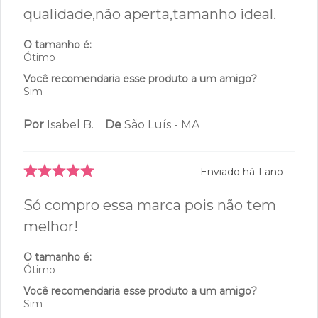
laterais.Lindo e confortável. Super
recomendo.É o segundo que tenho,só
mudei a cor.
O tamanho é:
Ótimo
Você recomendaria esse produto a um amigo?
Sim
Por
Isabel B.
De
São Luís - MA
Enviado há
1 ano
Produto com ótimo
acabamento,correspondeu minha
expectativa.Já fiz nova compra igual,só
mudei a cor. Recomendo. Produto de