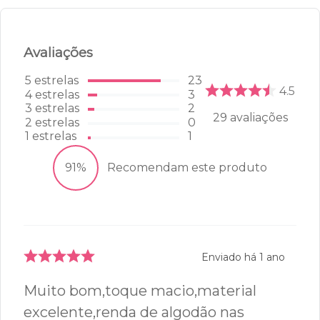
Calcinha Top Control - Lace -
314.96 - Maquiato
R$
129
,
99
P
M
G
GG
ADICIONAR À SACOLA