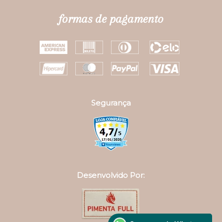
assine nossa newsletter
Fique por dentro das novidades e promoções da
Darling!
OK
institucional
Código de Barra
Nossas Lojas
Política de Troca
Troca Fácil
Politica de Privacidade
Termos e Condições