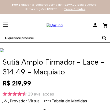
Frete
grátis nas compras acima de R$299,00 para Sudeste -
demais regiões R$399,00 •
Troca Simples
O quê você procura?
TERMOS MAIS BUSCADOS
1
º
sutiã
Sutiã Amplo Firmador - Lace -
2
º
renda
314.49 - Maquiato
3
º
everyday
R$
219
,
99
4
º
tecno
29
avaliações
Provador Virtual
Tabela de Medidas