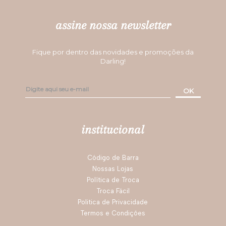
Você recomendaria esse produto a um amigo?
Sim
Por
Helena P.
De
Brasília - DF
1 - 5
de
29
ESCREVER AVALIAÇÃO
siga nossas redes