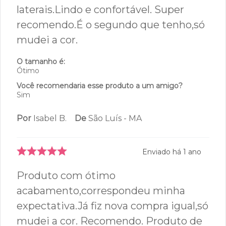
Avaliações
5
estrelas
23
4.5
4
estrelas
3
3
estrelas
2
29
avaliações
2
estrelas
0
1
estrelas
1
91%
Recomendam este produto
Enviado há
1 ano
Muito bom,toque macio,material
excelente,renda de algodão nas