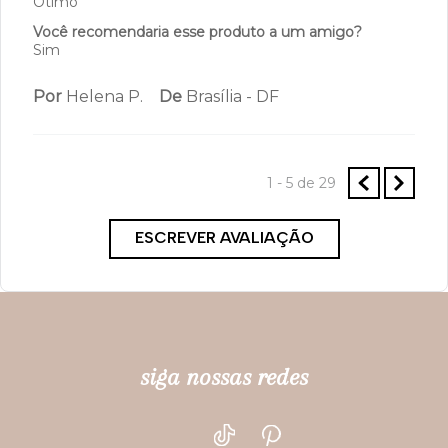
Por
Selma P.
De
São Paulo - SP
Enviado há
1 ano
Firma, sem apertar. Muito confortável,
bonito e discreto sob as roupas.
O tamanho é:
Ótimo
Você recomendaria esse produto a um amigo?
Sim
Por
Erika K.
De
Mogi das Cruzes - SP
Enviado há
2 anos
O tamanho é:
Ótimo