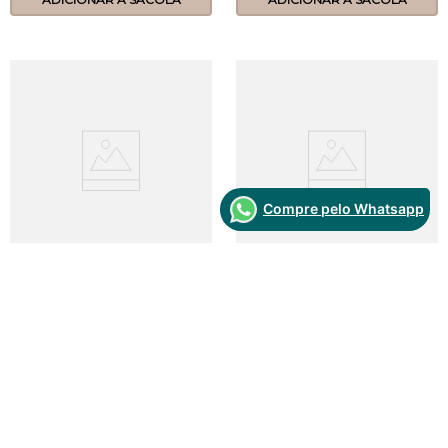
Compre pelo Whatsapp
Sutiã Redutor Sem
Soutien - Lace -
Arco E Sem Bojo -
314.24 - Base
Compact - 106.17 -
9
Preto
R$
119
,
99
R$
94
,
99
R$
189
,
99
R$
149
,
99
44
46
48
50
52
P