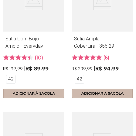
Sutiã Com Bojo
Sutiã Ampla
Amplo - Everyday -
Cobertura - 356.29 -
356.19 - Citrus
Everyday - Astral
10
6
R$
89
,
99
R$
94
,
99
R$
199
,
99
R$
209
,
99
42
42
ADICIONAR À SACOLA
ADICIONAR À SACOLA