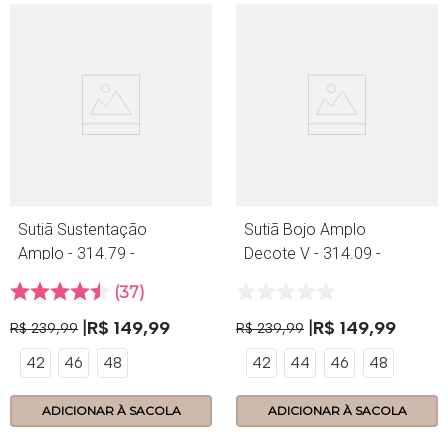
Sutiã Sustentação
Sutiã Bojo Amplo
Amplo - 314.79 -
Decote V - 314.09 -
Apricot
Lace - Amora
37
R$
149
,
99
R$
149
,
99
R$
239
,
99
R$
239
,
99
42
46
48
42
44
46
48
ADICIONAR À SACOLA
ADICIONAR À SACOLA