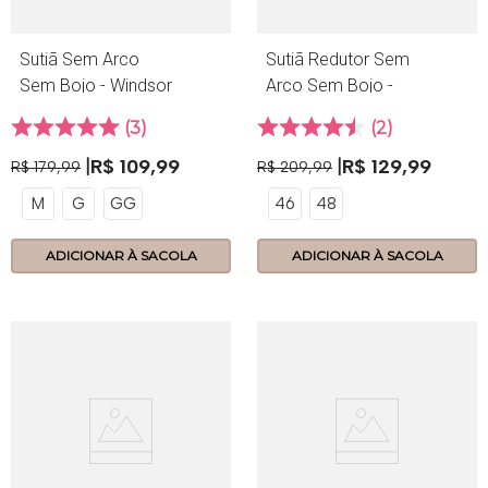
Sutiã Sem Arco
Sutiã Redutor Sem
Sem Bojo - Windsor
Arco Sem Bojo -
- 162.15 - Cabernet
414.17 - Lace -
3
2
Branco
R$
109
,
99
R$
129
,
99
R$
179
,
99
R$
209
,
99
M
G
GG
46
48
ADICIONAR À SACOLA
ADICIONAR À SACOLA