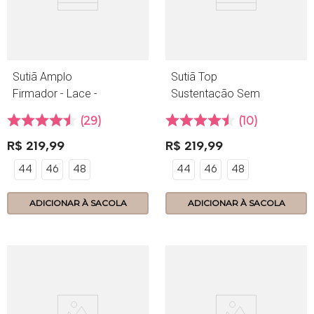
Sutiã Amplo
Sutiã Top
Firmador - Lace -
Sustentação Sem
314.49 - Base
Bojo - Compact -
29
10
06.22 - Nozes
R$
219
,
99
R$
219
,
99
44
46
48
44
46
48
ADICIONAR À SACOLA
ADICIONAR À SACOLA