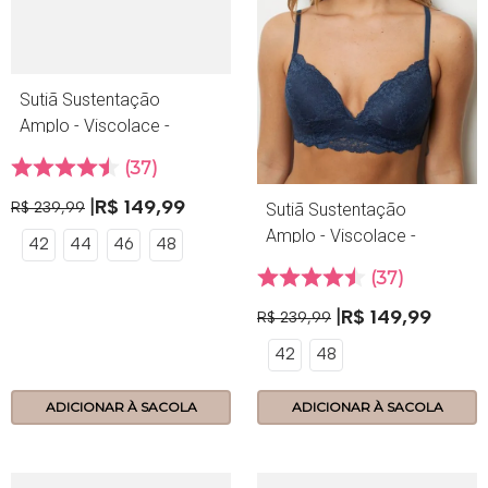
Sutiã Sustentação
Amplo - Viscolace -
314.79 - Allure
37
R$
149
,
99
R$
239
,
99
Sutiã Sustentação
Amplo - Viscolace -
42
44
46
48
314.79 - Saturno
37
R$
149
,
99
R$
239
,
99
42
48
ADICIONAR À SACOLA
ADICIONAR À SACOLA