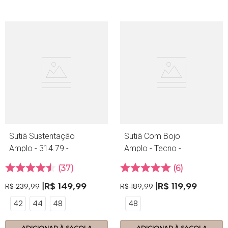
Sutiã Sustentação
Sutiã Com Bojo
Amplo - 314.79 -
Amplo - Tecno -
Lace - Menta
390.19 - Latte
37
6
R$
149
,
99
R$
119
,
99
R$
239
,
99
R$
189
,
99
42
44
48
48
ADICIONAR À SACOLA
ADICIONAR À SACOLA