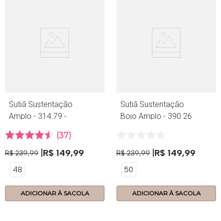
Sutiã Sustentação
Sutiã Sustentação
Amplo - 314.79 -
Bojo Amplo - 390.26
Lace - Frozen
- Tecno - Nozes
37
R$
149
,
99
R$
149
,
99
R$
239
,
99
R$
239
,
99
48
50
ADICIONAR À SACOLA
ADICIONAR À SACOLA