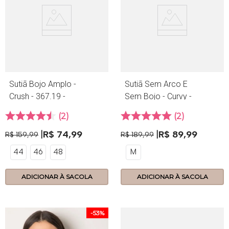
Sutiã Bojo Amplo -
Sutiã Sem Arco E
Crush - 367.19 -
Sem Bojo - Curvy -
Rouge
394.24 - Base
2
2
R$
74
,
99
R$
89
,
99
R$
159
,
99
R$
189
,
99
44
46
48
M
ADICIONAR À SACOLA
ADICIONAR À SACOLA
-
53%