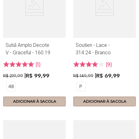
Sutiã Amplo Decote
Soutien - Lace -
V - Graceful - 160.19
314.24 - Branco
- Ginger
1
9
R$
99
,
99
R$
69
,
99
R$
219
,
99
R$
149
,
99
48
P
ADICIONAR À SACOLA
ADICIONAR À SACOLA