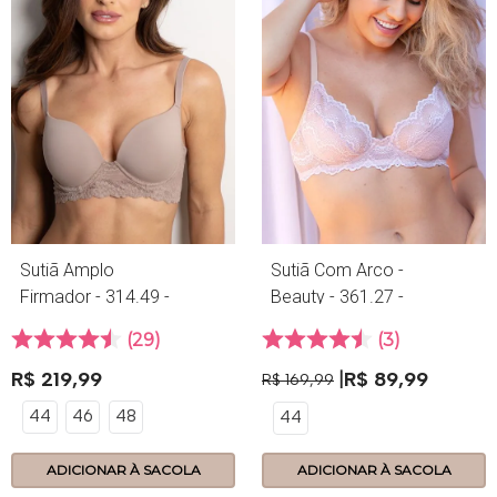
Sutiã Amplo
Sutiã Com Arco -
Firmador - 314.49 -
Beauty - 361.27 -
Lace - Nozes
Marzipan
29
3
R$
219
,
99
R$
89
,
99
R$
169
,
99
44
46
48
44
ADICIONAR À SACOLA
ADICIONAR À SACOLA