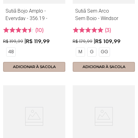
Sutiã Bojo Amplo -
Sutiã Sem Arco
Everyday - 356.19 -
Sem Bojo - Windsor
Scarlet
- 162.15 - Sideral
10
3
R$
119
,
99
R$
109
,
99
R$
199
,
99
R$
179
,
99
48
M
G
GG
ADICIONAR À SACOLA
ADICIONAR À SACOLA