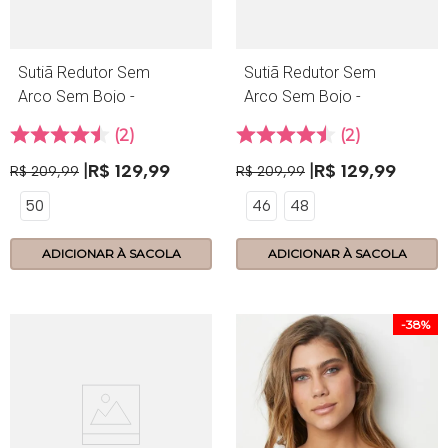
Sutiã Redutor Sem
Sutiã Redutor Sem
Arco Sem Bojo -
Arco Sem Bojo -
414.17 - Lace -
414.17 - Lace -
2
2
Maquiato
Preto
R$
129
,
99
R$
129
,
99
R$
209
,
99
R$
209
,
99
50
46
48
ADICIONAR À SACOLA
ADICIONAR À SACOLA
-
38%