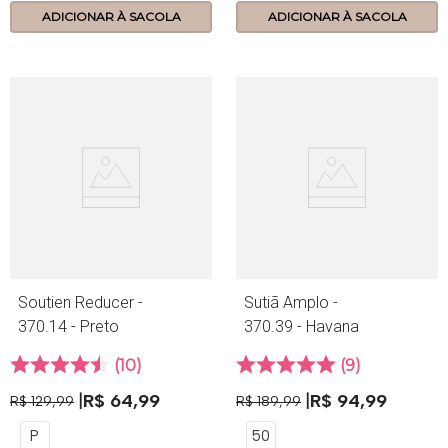
ADICIONAR À SACOLA
ADICIONAR À SACOLA
Soutien Reducer -
Sutiã Amplo -
370.14 - Preto
370.39 - Havana
10
9
R$
64
,
99
R$
94
,
99
R$
129
,
99
R$
189
,
99
P
50